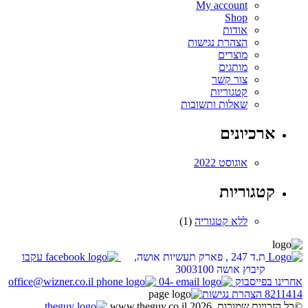
My account
Shop
אודות
הצהרת נגישות
מוצרים
מותגים
צור קשר
קטגוריות
שאלות ותשובות
ארכיונים
אוגוסט 2022
קטגוריות
ללא קטגוריה
(1)
ת.ד 247 , פארק תעשיות אושה,
עקבו
קיבוץ אושה 3003100
אחרינו בפייסבוק
04-
office@wizner.co.il
8211414
הצהרת נגישות
©כל הזכויות שמורות. www.theguy.co.il 2026