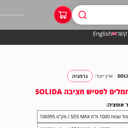
 קשר
English
גרמניה
SOL
ארץ ייצור:
מלים לפטיש חציבה SOLIDA
 אופציה:
וח 1000 מ"מ SDS MAX / מק"ט 106995