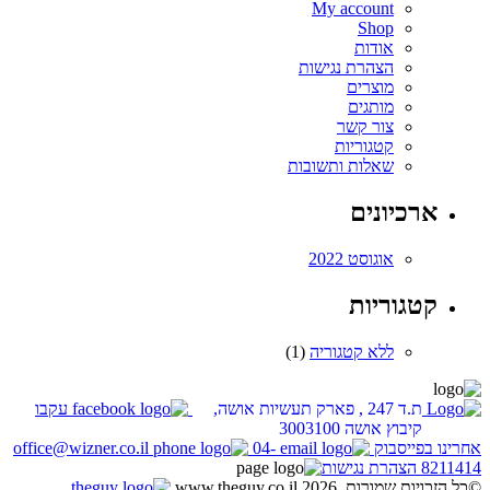
My account
Shop
אודות
הצהרת נגישות
מוצרים
מותגים
צור קשר
קטגוריות
שאלות ותשובות
ארכיונים
אוגוסט 2022
קטגוריות
ללא קטגוריה
(1)
ת.ד 247 , פארק תעשיות אושה,
עקבו
קיבוץ אושה 3003100
אחרינו בפייסבוק
04-
office@wizner.co.il
8211414
הצהרת נגישות
©כל הזכויות שמורות. www.theguy.co.il 2026