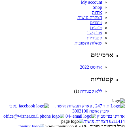
My account
Shop
אודות
הצהרת נגישות
מוצרים
מותגים
צור קשר
קטגוריות
שאלות ותשובות
ארכיונים
אוגוסט 2022
קטגוריות
ללא קטגוריה
(1)
ת.ד 247 , פארק תעשיות אושה,
עקבו
קיבוץ אושה 3003100
אחרינו בפייסבוק
04-
office@wizner.co.il
8211414
הצהרת נגישות
©כל הזכויות שמורות. www.theguy.co.il 2026