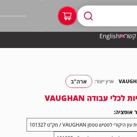
 קשר
English
ארה"ב
VAUGH
ארץ ייצור:
ות לכלי עבודה VAUGHAN
 אופציה:
 עץ היקורי לפטיש טפסן VAUGHAN / מק"ט 101327