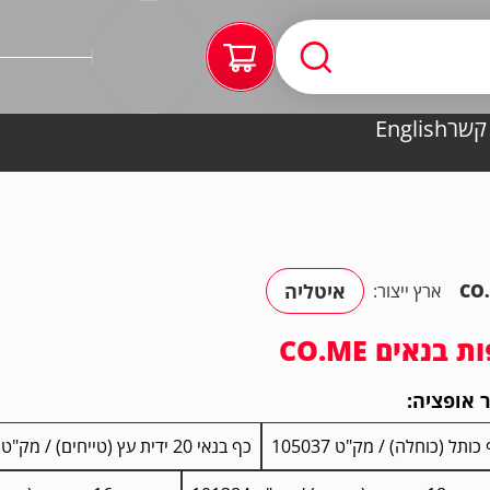
 קשר
English
איטליה
CO
ארץ ייצור:
ת בנאים CO.ME
 אופציה:
כותל (כוחלה) / מק"ט 105037
כף בנאי 20 ידית עץ (טייחים) / מק"ט 104408