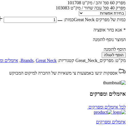
מפרק 60 סמ' זהב / מק"ט 101708
מפרק 40 סמ' עבה שחור / מק"ט 103083
כמות של מפרקים Great Neck
כמות:
* אנא בחר אופציה
המוצר נוסף להזמנה
הוסף להזמנה
הוסף לעגלה
מק"ט:
מפרקים_Great_Neck
קטגוריות:
Great Neck
,
Brands
,
איזמלים ומ
אספקות יגיעו באמצעות צי משאיות של החברה למיקום המבוקש
איזמלים ומפרקים
לכל איזמלים ומפרקים
איזמלים ומפרקים