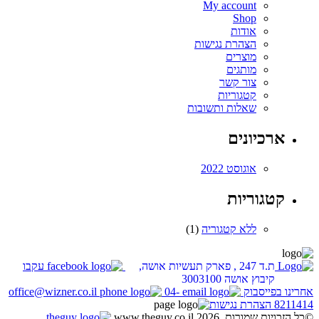
My account
Shop
אודות
הצהרת נגישות
מוצרים
מותגים
צור קשר
קטגוריות
שאלות ותשובות
ארכיונים
אוגוסט 2022
קטגוריות
ללא קטגוריה
(1)
ת.ד 247 , פארק תעשיות אושה,
עקבו
קיבוץ אושה 3003100
אחרינו בפייסבוק
04-
office@wizner.co.il
8211414
הצהרת נגישות
©כל הזכויות שמורות. www.theguy.co.il 2026