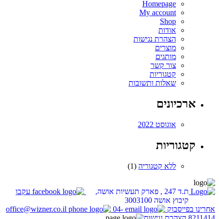
Homepage
My account
Shop
אודות
הצהרת נגישות
מוצרים
מותגים
צור קשר
קטגוריות
שאלות ותשובות
ארכיונים
אוגוסט 2022
קטגוריות
ללא קטגוריה
(1)
ת.ד 247 , פארק תעשיות אושה,
עקבו
קיבוץ אושה 3003100
אחרינו בפייסבוק
04-
office@wizner.co.il
8211414
הצהרת נגישות