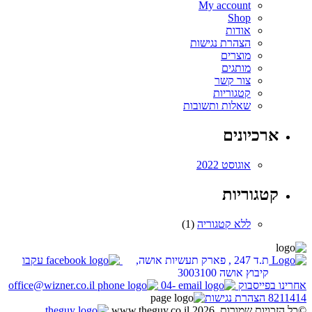
My account
Shop
אודות
הצהרת נגישות
מוצרים
מותגים
צור קשר
קטגוריות
שאלות ותשובות
ארכיונים
אוגוסט 2022
קטגוריות
ללא קטגוריה
(1)
ת.ד 247 , פארק תעשיות אושה,
עקבו
קיבוץ אושה 3003100
אחרינו בפייסבוק
04-
office@wizner.co.il
8211414
הצהרת נגישות
©כל הזכויות שמורות. www.theguy.co.il 2026