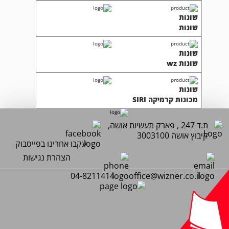
שונות
שונות
שונות
שונות wz
שונות
מכונות קרמיקה SIRI
ת.ד 247 , פארק תעשיות אושה,
קיבוץ אושה 3003100
עקבו אחרינו בפייסבוק
הצהרת נגישות
04-8211414
office@wizner.co.il