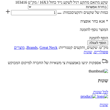
שקע מתאם מתקע רגיל לשקע נייד כחול 16X3 / מק"ט 103416
כמות של שקעים ותקעים
כמות:
* אנא בחר אופציה
המוצר נוסף להזמנה
הוסף להזמנה
הוסף לעגלה
מק"ט:
שקעים_ותקעים
קטגוריות:
Great Neck
,
Brands
,
מוצרים
פופולריים
,
שונות
אספקות יגיעו באמצעות צי משאיות של החברה למיקום המבוקש
שונות
לכל שונות
שונות