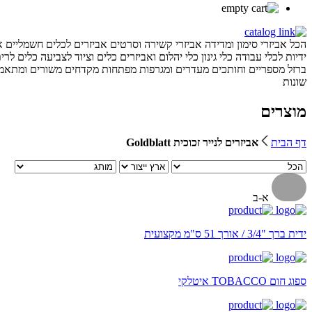
הכל
אביזרי סימון ומדידה
אביזרי קשירה וסרטים
אביזרים לכלים חשמליים
א
ידיות לכלי עבודה
כלי גינון
כלי יהלום ואביזרים
כלים וציוד לצביעה
כלים לרית
ברזל
מספריים וחותכים
מעדרים ומגרפות
מפתחות
מקדחים
משורים ומתאמי
שונות
מוצרים
דף הבית
אביזרים לנייר זכוכית Goldblatt
א-ב
ידית ברך "3/4 / אורך 51 ס"מ מקצועית
ספוג חום TOBACCO איטלקי