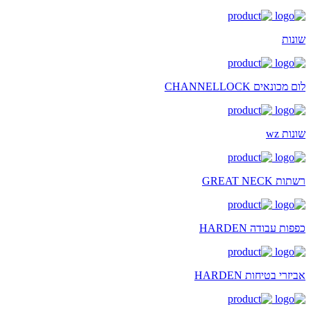
שונות
לום מכונאים CHANNELLOCK
שונות wz
רשתות GREAT NECK
כפפות עבודה HARDEN
אביזרי בטיחות HARDEN