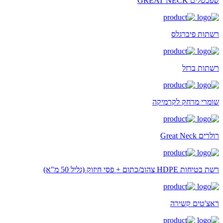
שפכטלים GREAT NECK
רשתות פיברגלס
רשתות ברזל
שומרי מרחק לקרמיקה
רולרים Great Neck
רשת בטיחות HDPE צהוב/כתום + פסי חיזוק (גליל 50 מ"א)
ראצ'טים קשירה