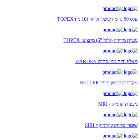
פלס 60 ס"מ דיגיטלי ולייזר (10 מ') TOPEX
גלגלת מדידה (גלגל "6) מקצועי TOPEX
מאלץ ידית גומי כתום HARDEN
מקדחים לבטון מזויין HELLER
מכונות קרמיקה SIRI
שומרי מרחק לקרמיקה SIRI