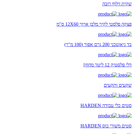
שקית זילוף רובה
פצקה פלסטי לקיר מלבן ארוך 12X60 ס"מ
בד גיאוטכני 200 גרם אפור (100 מ"ר)
דלי פלסטיק 12 ליטר מחוזק
שקעים ותקעים
סטים כלי עבודה HARDEN
סטים משורי כוס HARDEN