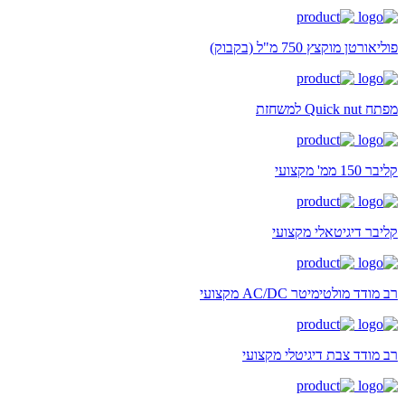
פוליאורטן מוקצץ 750 מ"ל (בקבוק)
מפתח Quick nut למשחזת
קליבר 150 ממ' מקצועי
קליבר דיגיטאלי מקצועי
רב מודד מולטימיטר AC/DC מקצועי
רב מודד צבת דיגיטלי מקצועי