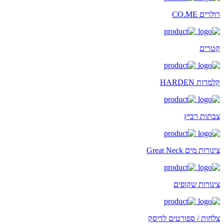
רולרים CO.ME
קטרים
קלמרות HARDEN
צבתות רביץ
צינורות מים Great Neck
צינורות שקופים
צלחות / ספורטים לדיסק