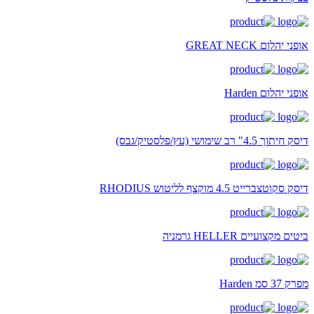
אופני יהלום GREAT NECK
אופני יהלום Harden
דיסק חיתוך 4.5" רב שימושי (עץ/פלסטיק/גבס)
דיסק סקוטצברייט 4.5 מוקצף לליטוש RHODIUS
ביטים מקצועיים HELLER גרמניה
מפרק 37 סמ Harden