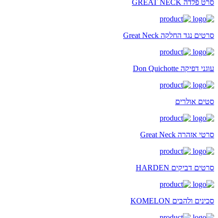
סרט פלדה GREAT NECK
סרטים נגד החלקה Great Neck
עוגני דפיקה Don Quichotte
סטים אולרים
סרטי אזהרה Great Neck
סרטים דביקים HARDEN
סכינים ולהבים KOMELON