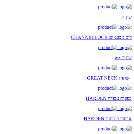
שונות
לום מכונאים CHANNELLOCK
שונות wz
רשתות GREAT NECK
כפפות עבודה HARDEN
אביזרי בטיחות HARDEN