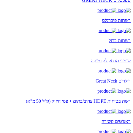
שפכטלים GREAT NECK
רשתות פיברגלס
רשתות ברזל
שומרי מרחק לקרמיקה
רולרים Great Neck
רשת בטיחות HDPE צהוב/כתום + פסי חיזוק (גליל 50 מ"א)
ראצ'טים קשירה