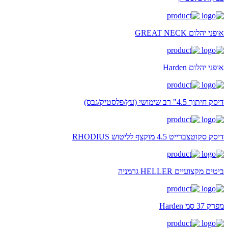
אופני יהלום GREAT NECK
אופני יהלום Harden
דיסק חיתוך 4.5" רב שימושי (עץ/פלסטיק/גבס)
דיסק סקוטצברייט 4.5 מוקצף לליטוש RHODIUS
ביטים מקצועיים HELLER גרמניה
מפרק 37 סמ Harden