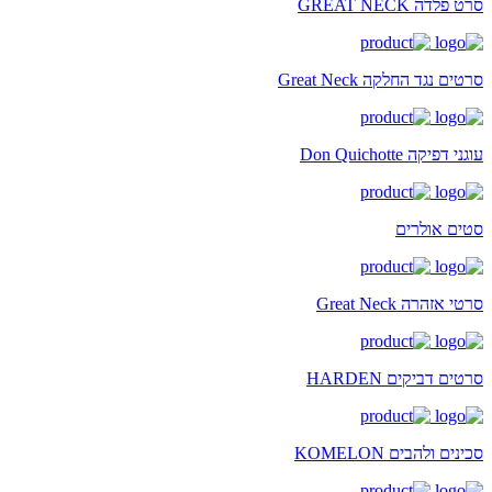
סרט פלדה GREAT NECK
סרטים נגד החלקה Great Neck
עוגני דפיקה Don Quichotte
סטים אולרים
סרטי אזהרה Great Neck
סרטים דביקים HARDEN
סכינים ולהבים KOMELON