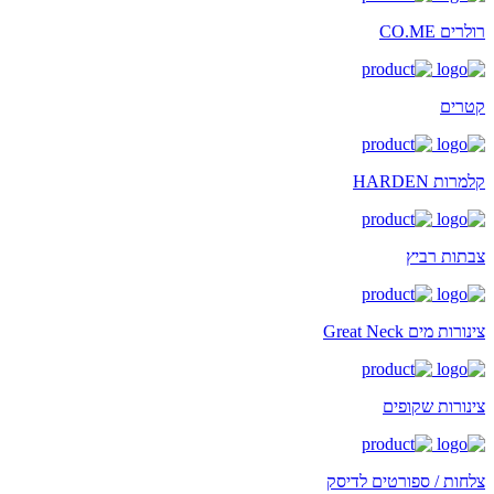
רולרים CO.ME
קטרים
קלמרות HARDEN
צבתות רביץ
צינורות מים Great Neck
צינורות שקופים
צלחות / ספורטים לדיסק