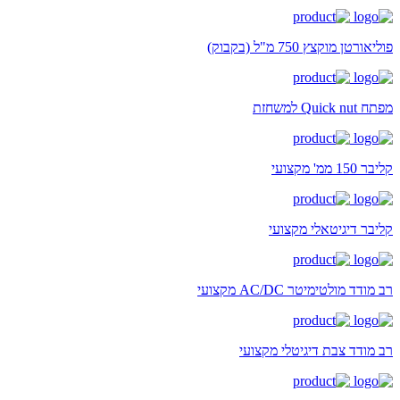
פוליאורטן מוקצץ 750 מ"ל (בקבוק)
מפתח Quick nut למשחזת
קליבר 150 ממ' מקצועי
קליבר דיגיטאלי מקצועי
רב מודד מולטימיטר AC/DC מקצועי
רב מודד צבת דיגיטלי מקצועי