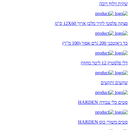
שקית זילוף רובה
פצקה פלסטי לקיר מלבן ארוך 12X60 ס"מ
בד גיאוטכני 200 גרם אפור (100 מ"ר)
דלי פלסטיק 12 ליטר מחוזק
שקעים ותקעים
סטים כלי עבודה HARDEN
סטים משורי כוס HARDEN