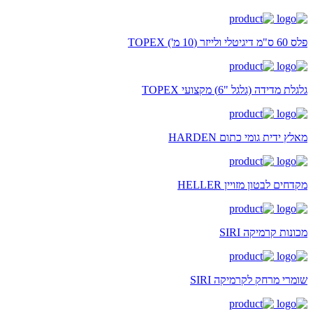
פלס 60 ס"מ דיגיטלי ולייזר (10 מ') TOPEX
גלגלת מדידה (גלגל "6) מקצועי TOPEX
מאלץ ידית גומי כתום HARDEN
מקדחים לבטון מזויין HELLER
מכונות קרמיקה SIRI
שומרי מרחק לקרמיקה SIRI