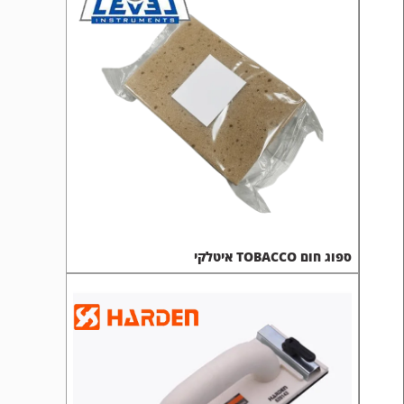
ספוג חום TOBACCO איטלקי