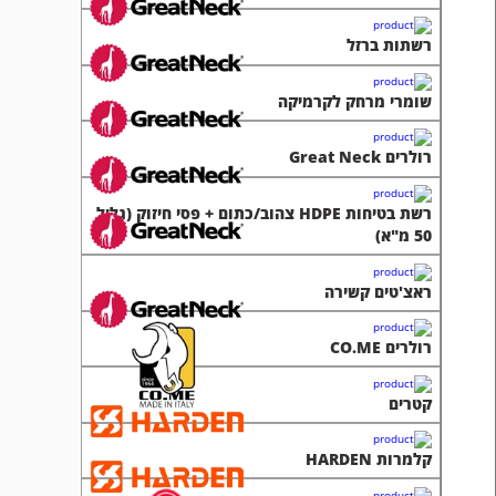
רשתות ברזל
שומרי מרחק לקרמיקה
רולרים Great Neck
רשת בטיחות HDPE צהוב/כתום + פסי חיזוק (גליל
50 מ"א)
ראצ'טים קשירה
רולרים CO.ME
קטרים
קלמרות HARDEN