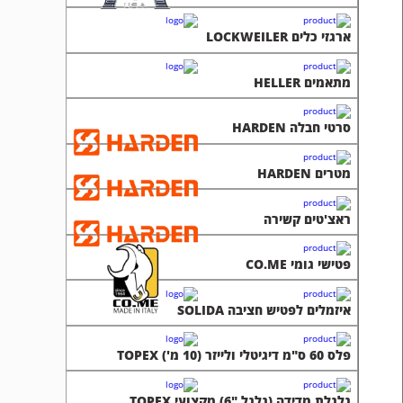
ארגזי כלים LOCKWEILER
מתאמים HELLER
סרטי חבלה HARDEN
מטרים HARDEN
ראצ'טים קשירה
פטישי גומי CO.ME
איזמלים לפטיש חציבה SOLIDA
פלס 60 ס"מ דיגיטלי ולייזר (10 מ') TOPEX
גלגלת מדידה (גלגל "6) מקצועי TOPEX