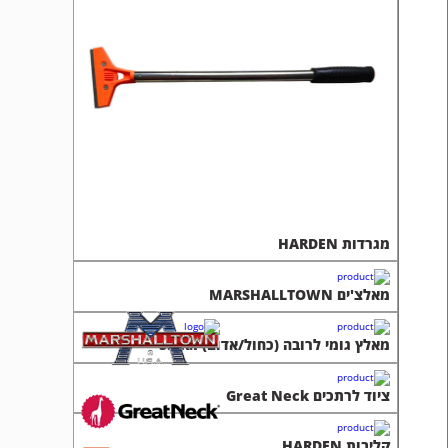
מגרדות HARDEN
מאלצ'ים MARSHALLTOWN
מאלץ גומי לרובה (כחול/אדום) S.I.R.I
ציוד לרתכים Great Neck
קליבות HARDEN