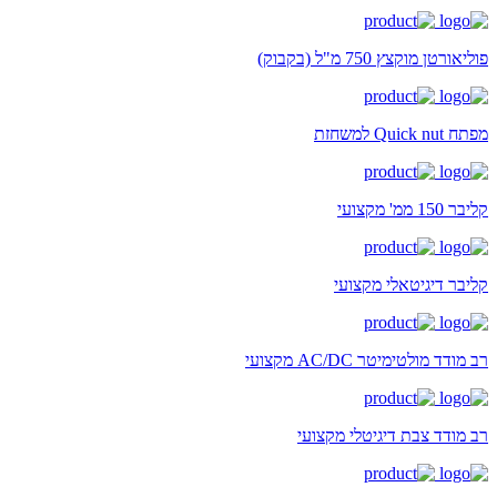
פוליאורטן מוקצץ 750 מ"ל (בקבוק)
מפתח Quick nut למשחזת
קליבר 150 ממ' מקצועי
קליבר דיגיטאלי מקצועי
רב מודד מולטימיטר AC/DC מקצועי
רב מודד צבת דיגיטלי מקצועי