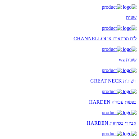
שונות
לום מכונאים CHANNELLOCK
שונות wz
רשתות GREAT NECK
כפפות עבודה HARDEN
אביזרי בטיחות HARDEN