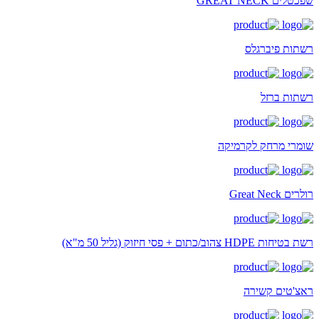
שפכטלים GREAT NECK
רשתות פיברגלס
רשתות ברזל
שומרי מרחק לקרמיקה
רולרים Great Neck
רשת בטיחות HDPE צהוב/כתום + פסי חיזוק (גליל 50 מ"א)
ראצ'טים קשירה