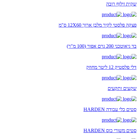
שקית זילוף רובה
פצקה פלסטי לקיר מלבן ארוך 12X60 ס"מ
בד גיאוטכני 200 גרם אפור (100 מ"ר)
דלי פלסטיק 12 ליטר מחוזק
שקעים ותקעים
סטים כלי עבודה HARDEN
סטים משורי כוס HARDEN