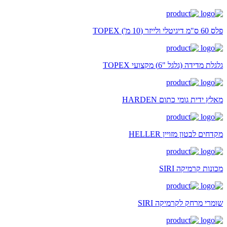
פלס 60 ס"מ דיגיטלי ולייזר (10 מ') TOPEX
גלגלת מדידה (גלגל "6) מקצועי TOPEX
מאלץ ידית גומי כתום HARDEN
מקדחים לבטון מזויין HELLER
מכונות קרמיקה SIRI
שומרי מרחק לקרמיקה SIRI