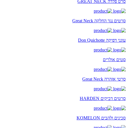
סרט פלדה GREAT NECK
סרטים נגד החלקה Great Neck
עוגני דפיקה Don Quichotte
סטים אולרים
סרטי אזהרה Great Neck
סרטים דביקים HARDEN
סכינים ולהבים KOMELON