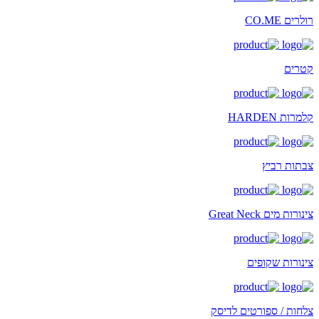
רולרים CO.ME
קטרים
קלמרות HARDEN
צבתות רביץ
צינורות מים Great Neck
צינורות שקופים
צלחות / ספורטים לדיסק