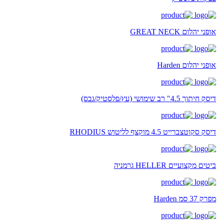
אופני יהלום GREAT NECK
אופני יהלום Harden
דיסק חיתוך 4.5" רב שימושי (עץ/פלסטיק/גבס)
דיסק סקוטצברייט 4.5 מוקצף לליטוש RHODIUS
ביטים מקצועיים HELLER גרמניה
מפרק 37 סמ Harden