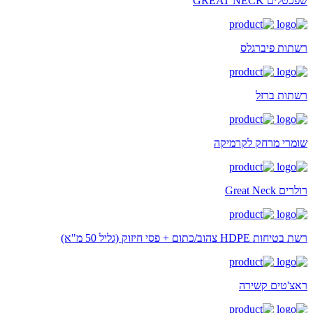
שפכטלים GREAT NECK
רשתות פיברגלס
רשתות ברזל
שומרי מרחק לקרמיקה
רולרים Great Neck
רשת בטיחות HDPE צהוב/כתום + פסי חיזוק (גליל 50 מ"א)
ראצ'טים קשירה