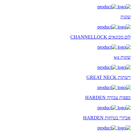
שונות
לום מכונאים CHANNELLOCK
שונות wz
רשתות GREAT NECK
כפפות עבודה HARDEN
אביזרי בטיחות HARDEN