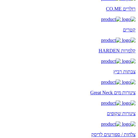
רולרים CO.ME
קטרים
קלמרות HARDEN
צבתות רביץ
צינורות מים Great Neck
צינורות שקופים
צלחות / ספורטים לדיסק