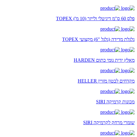
פלס 60 ס"מ דיגיטלי ולייזר (10 מ') TOPEX
גלגלת מדידה (גלגל "6) מקצועי TOPEX
מאלץ ידית גומי כתום HARDEN
מקדחים לבטון מזויין HELLER
מכונות קרמיקה SIRI
שומרי מרחק לקרמיקה SIRI