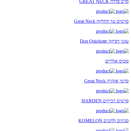
סרט פלדה GREAT NECK
סרטים נגד החלקה Great Neck
עוגני דפיקה Don Quichotte
סטים אולרים
סרטי אזהרה Great Neck
סרטים דביקים HARDEN
סכינים ולהבים KOMELON