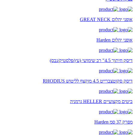
אופני יהלום GREAT NECK
אופני יהלום Harden
דיסק חיתוך 4.5" רב שימושי (עץ/פלסטיק/גבס)
דיסק סקוטצברייט 4.5 מוקצף לליטוש RHODIUS
ביטים מקצועיים HELLER גרמניה
מפרק 37 סמ Harden