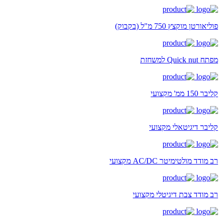
פוליאורטן מוקצץ 750 מ"ל (בקבוק)
מפתח Quick nut למשחזת
קליבר 150 ממ' מקצועי
קליבר דיגיטאלי מקצועי
רב מודד מולטימיטר AC/DC מקצועי
רב מודד צבת דיגיטלי מקצועי