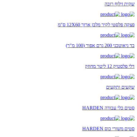
שקית זילוף רובה
פצקה פלסטי לקיר מלבן ארוך 12X60 ס"מ
בד גיאוטכני 200 גרם אפור (100 מ"ר)
דלי פלסטיק 12 ליטר מחוזק
שקעים ותקעים
סטים כלי עבודה HARDEN
סטים משורי כוס HARDEN