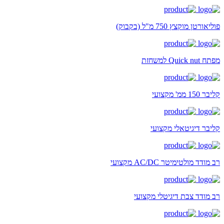
פוליאורטן מוקצץ 750 מ"ל (בקבוק)
מפתח Quick nut למשחזת
קליבר 150 ממ' מקצועי
קליבר דיגיטאלי מקצועי
רב מודד מולטימיטר AC/DC מקצועי
רב מודד צבת דיגיטלי מקצועי