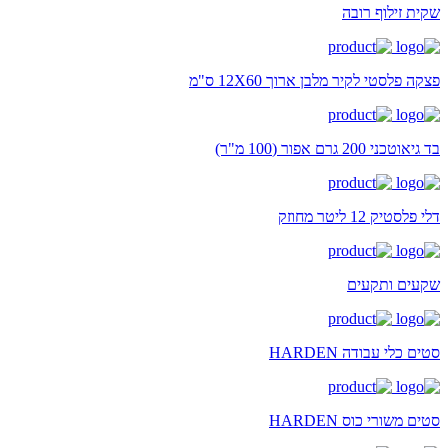
שקית זילוף רובה
פצקה פלסטי לקיר מלבן ארוך 12X60 ס"מ
בד גיאוטכני 200 גרם אפור (100 מ"ר)
דלי פלסטיק 12 ליטר מחוזק
שקעים ותקעים
סטים כלי עבודה HARDEN
סטים משורי כוס HARDEN