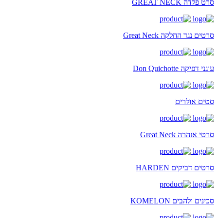
סרט פלדה GREAT NECK
סרטים נגד החלקה Great Neck
עוגני דפיקה Don Quichotte
סטים אולרים
סרטי אזהרה Great Neck
סרטים דביקים HARDEN
סכינים ולהבים KOMELON