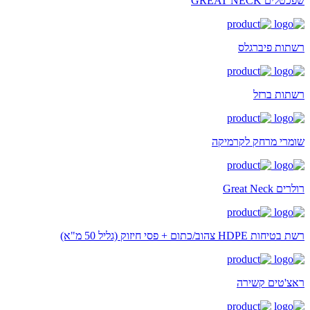
שפכטלים GREAT NECK
רשתות פיברגלס
רשתות ברזל
שומרי מרחק לקרמיקה
רולרים Great Neck
רשת בטיחות HDPE צהוב/כתום + פסי חיזוק (גליל 50 מ"א)
ראצ'טים קשירה