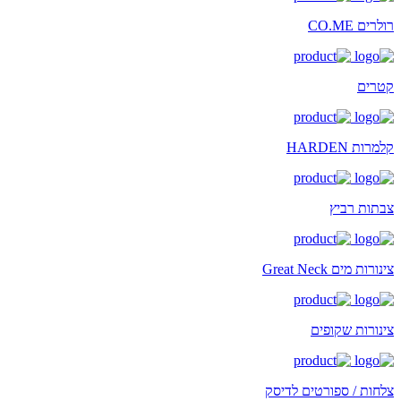
רולרים CO.ME
קטרים
קלמרות HARDEN
צבתות רביץ
צינורות מים Great Neck
צינורות שקופים
צלחות / ספורטים לדיסק