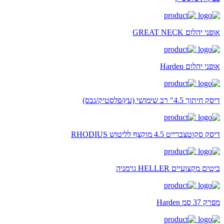
אופני יהלום GREAT NECK
אופני יהלום Harden
דיסק חיתוך 4.5" רב שימושי (עץ/פלסטיק/גבס)
דיסק סקוטצברייט 4.5 מוקצף לליטוש RHODIUS
ביטים מקצועיים HELLER גרמניה
מפרק 37 סמ Harden