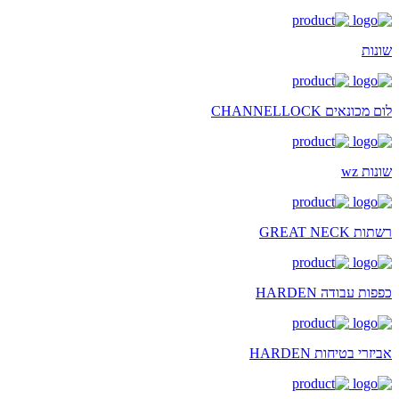
שונות
לום מכונאים CHANNELLOCK
שונות wz
רשתות GREAT NECK
כפפות עבודה HARDEN
אביזרי בטיחות HARDEN