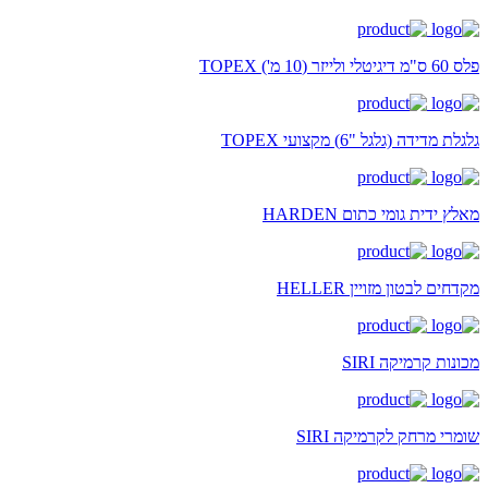
פלס 60 ס"מ דיגיטלי ולייזר (10 מ') TOPEX
גלגלת מדידה (גלגל "6) מקצועי TOPEX
מאלץ ידית גומי כתום HARDEN
מקדחים לבטון מזויין HELLER
מכונות קרמיקה SIRI
שומרי מרחק לקרמיקה SIRI