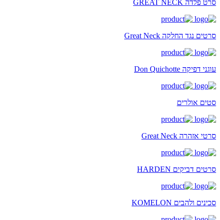
סרט פלדה GREAT NECK
סרטים נגד החלקה Great Neck
עוגני דפיקה Don Quichotte
סטים אולרים
סרטי אזהרה Great Neck
סרטים דביקים HARDEN
סכינים ולהבים KOMELON