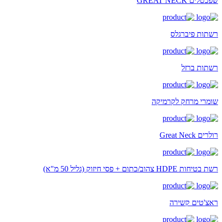
שפכטלים GREAT NECK
רשתות פיברגלס
רשתות ברזל
שומרי מרחק לקרמיקה
רולרים Great Neck
רשת בטיחות HDPE צהוב/כתום + פסי חיזוק (גליל 50 מ"א)
ראצ'טים קשירה