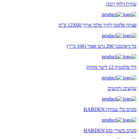
שקית זילוף רובה
פצקה פלסטי לקיר מלבן ארוך 12X60 ס"מ
בד גיאוטכני 200 גרם אפור (100 מ"ר)
דלי פלסטיק 12 ליטר מחוזק
שקעים ותקעים
סטים כלי עבודה HARDEN
סטים משורי כוס HARDEN