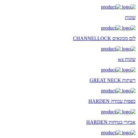
שונות
לום מכונאים CHANNELLOCK
שונות wz
רשתות GREAT NECK
כפפות עבודה HARDEN
אביזרי בטיחות HARDEN