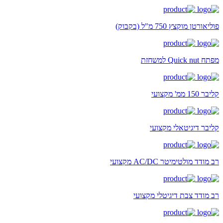
פוליאורטן מוקצץ 750 מ"ל (בקבוק)
מפתח Quick nut למשחזת
קליבר 150 ממ' מקצועי
קליבר דיגיטאלי מקצועי
רב מודד מולטימיטר AC/DC מקצועי
רב מודד צבת דיגיטלי מקצועי