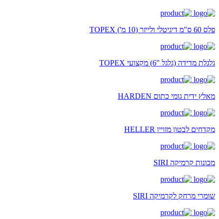
פלס 60 ס"מ דיגיטלי ולייזר (10 מ') TOPEX
גלגלת מדידה (גלגל "6) מקצועי TOPEX
מאלץ ידית גומי כתום HARDEN
מקדחים לבטון מזויין HELLER
מכונות קרמיקה SIRI
שומרי מרחק לקרמיקה SIRI