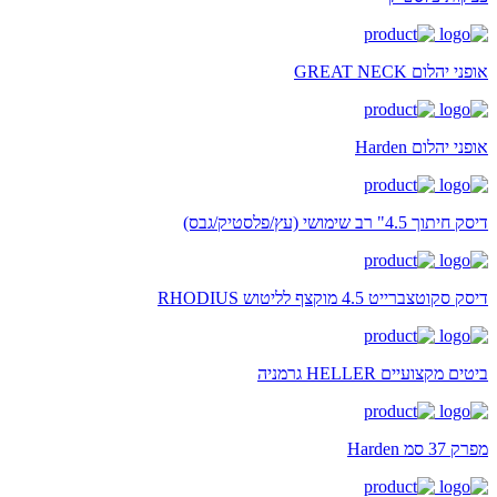
אופני יהלום GREAT NECK
אופני יהלום Harden
דיסק חיתוך 4.5" רב שימושי (עץ/פלסטיק/גבס)
דיסק סקוטצברייט 4.5 מוקצף לליטוש RHODIUS
ביטים מקצועיים HELLER גרמניה
מפרק 37 סמ Harden