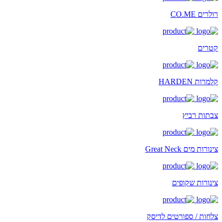
רולרים CO.ME
קטרים
קלמרות HARDEN
צבתות רביץ
צינורות מים Great Neck
צינורות שקופים
צלחות / ספורטים לדיסק