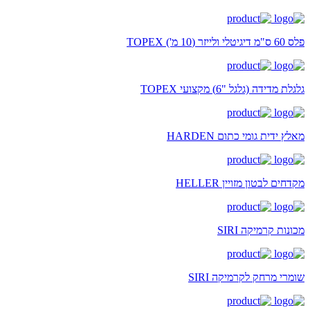
פלס 60 ס"מ דיגיטלי ולייזר (10 מ') TOPEX
גלגלת מדידה (גלגל "6) מקצועי TOPEX
מאלץ ידית גומי כתום HARDEN
מקדחים לבטון מזויין HELLER
מכונות קרמיקה SIRI
שומרי מרחק לקרמיקה SIRI