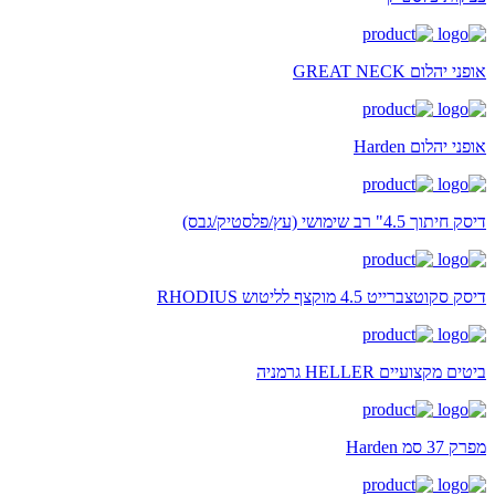
אופני יהלום GREAT NECK
אופני יהלום Harden
דיסק חיתוך 4.5" רב שימושי (עץ/פלסטיק/גבס)
דיסק סקוטצברייט 4.5 מוקצף לליטוש RHODIUS
ביטים מקצועיים HELLER גרמניה
מפרק 37 סמ Harden