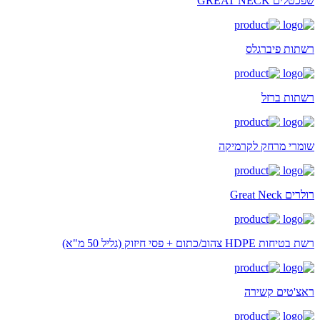
שפכטלים GREAT NECK
רשתות פיברגלס
רשתות ברזל
שומרי מרחק לקרמיקה
רולרים Great Neck
רשת בטיחות HDPE צהוב/כתום + פסי חיזוק (גליל 50 מ"א)
ראצ'טים קשירה