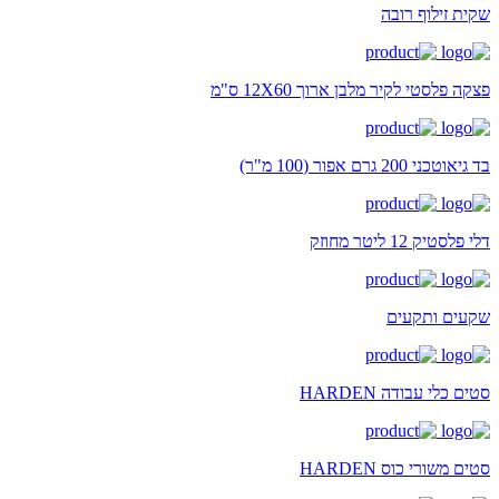
שקית זילוף רובה
פצקה פלסטי לקיר מלבן ארוך 12X60 ס"מ
בד גיאוטכני 200 גרם אפור (100 מ"ר)
דלי פלסטיק 12 ליטר מחוזק
שקעים ותקעים
סטים כלי עבודה HARDEN
סטים משורי כוס HARDEN