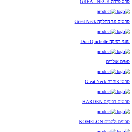
סרט פלדה GREAT NECK
סרטים נגד החלקה Great Neck
עוגני דפיקה Don Quichotte
סטים אולרים
סרטי אזהרה Great Neck
סרטים דביקים HARDEN
סכינים ולהבים KOMELON