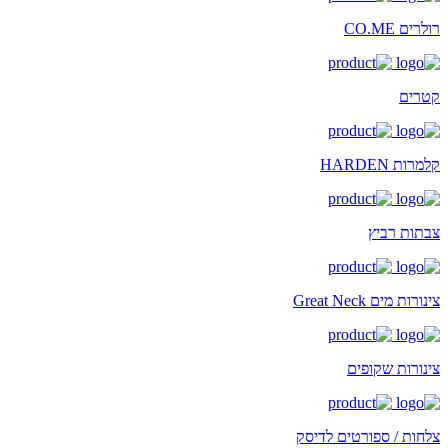
רולרים CO.ME
קטרים
קלמרות HARDEN
צבתות רביץ
צינורות מים Great Neck
צינורות שקופים
צלחות / ספורטים לדיסק