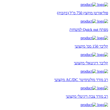
פוליאורטן מוקצץ 750 מ"ל (בקבוק)
מפתח Quick nut למשחזת
קליבר 150 ממ' מקצועי
קליבר דיגיטאלי מקצועי
רב מודד מולטימיטר AC/DC מקצועי
רב מודד צבת דיגיטלי מקצועי