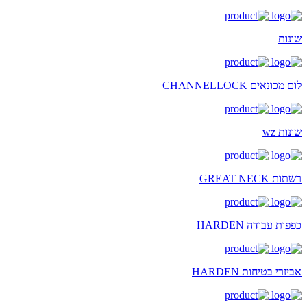
שונות
לום מכונאים CHANNELLOCK
שונות wz
רשתות GREAT NECK
כפפות עבודה HARDEN
אביזרי בטיחות HARDEN