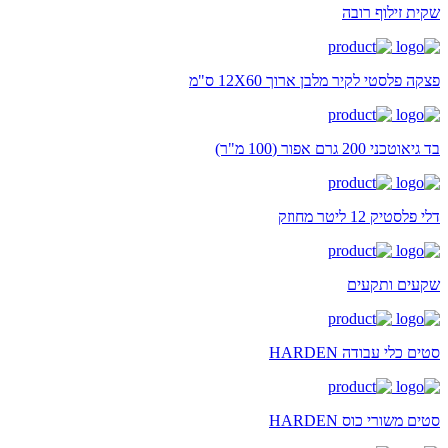
שקית זילוף רובה
פצקה פלסטי לקיר מלבן ארוך 12X60 ס"מ
בד גיאוטכני 200 גרם אפור (100 מ"ר)
דלי פלסטיק 12 ליטר מחוזק
שקעים ותקעים
סטים כלי עבודה HARDEN
סטים משורי כוס HARDEN