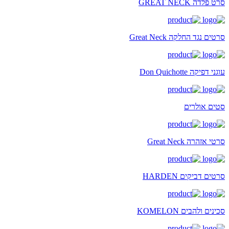
סרט פלדה GREAT NECK
סרטים נגד החלקה Great Neck
עוגני דפיקה Don Quichotte
סטים אולרים
סרטי אזהרה Great Neck
סרטים דביקים HARDEN
סכינים ולהבים KOMELON