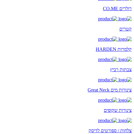
רולרים CO.ME
קטרים
קלמרות HARDEN
צבתות רביץ
צינורות מים Great Neck
צינורות שקופים
צלחות / ספורטים לדיסק