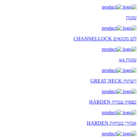
שונות
לום מכונאים CHANNELLOCK
שונות wz
רשתות GREAT NECK
כפפות עבודה HARDEN
אביזרי בטיחות HARDEN