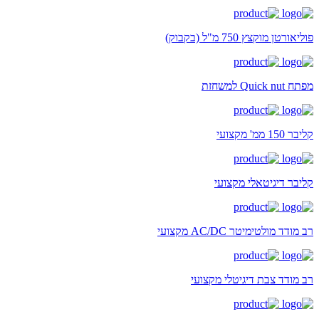
פוליאורטן מוקצץ 750 מ"ל (בקבוק)
מפתח Quick nut למשחזת
קליבר 150 ממ' מקצועי
קליבר דיגיטאלי מקצועי
רב מודד מולטימיטר AC/DC מקצועי
רב מודד צבת דיגיטלי מקצועי