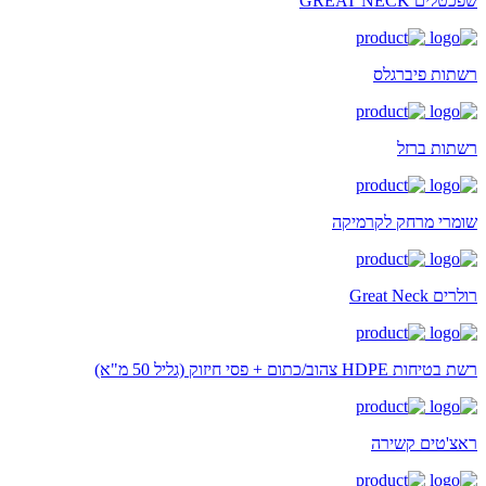
שפכטלים GREAT NECK
רשתות פיברגלס
רשתות ברזל
שומרי מרחק לקרמיקה
רולרים Great Neck
רשת בטיחות HDPE צהוב/כתום + פסי חיזוק (גליל 50 מ"א)
ראצ'טים קשירה