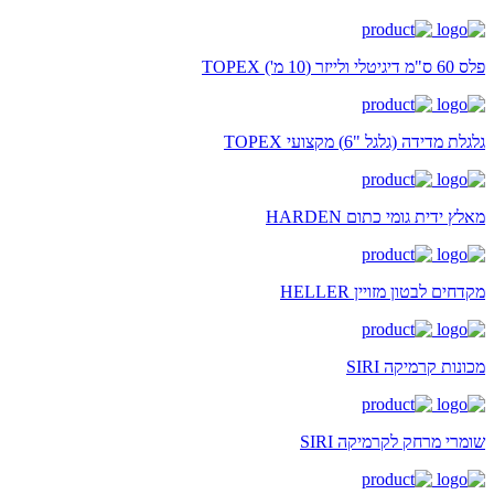
פלס 60 ס"מ דיגיטלי ולייזר (10 מ') TOPEX
גלגלת מדידה (גלגל "6) מקצועי TOPEX
מאלץ ידית גומי כתום HARDEN
מקדחים לבטון מזויין HELLER
מכונות קרמיקה SIRI
שומרי מרחק לקרמיקה SIRI