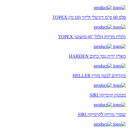
פלס 60 ס"מ דיגיטלי ולייזר (10 מ') TOPEX
גלגלת מדידה (גלגל "6) מקצועי TOPEX
מאלץ ידית גומי כתום HARDEN
מקדחים לבטון מזויין HELLER
מכונות קרמיקה SIRI
שומרי מרחק לקרמיקה SIRI