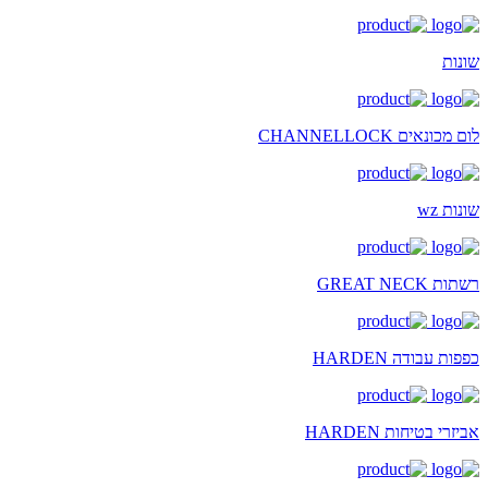
שונות
לום מכונאים CHANNELLOCK
שונות wz
רשתות GREAT NECK
כפפות עבודה HARDEN
אביזרי בטיחות HARDEN