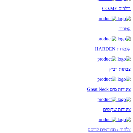
רולרים CO.ME
קטרים
קלמרות HARDEN
צבתות רביץ
צינורות מים Great Neck
צינורות שקופים
צלחות / ספורטים לדיסק