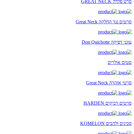
סרט פלדה GREAT NECK
סרטים נגד החלקה Great Neck
עוגני דפיקה Don Quichotte
סטים אולרים
סרטי אזהרה Great Neck
סרטים דביקים HARDEN
סכינים ולהבים KOMELON