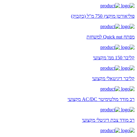
פוליאורטן מוקצץ 750 מ"ל (בקבוק)
מפתח Quick nut למשחזת
קליבר 150 ממ' מקצועי
קליבר דיגיטאלי מקצועי
רב מודד מולטימיטר AC/DC מקצועי
רב מודד צבת דיגיטלי מקצועי