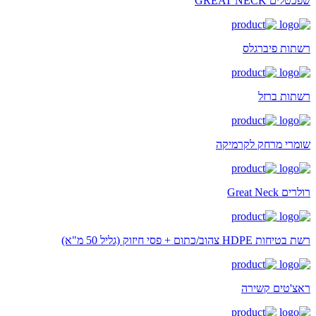
שפכטלים GREAT NECK
רשתות פיברגלס
רשתות ברזל
שומרי מרחק לקרמיקה
רולרים Great Neck
רשת בטיחות HDPE צהוב/כתום + פסי חיזוק (גליל 50 מ"א)
ראצ'טים קשירה