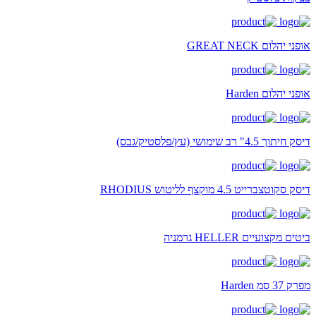
אופני יהלום GREAT NECK
אופני יהלום Harden
דיסק חיתוך 4.5" רב שימושי (עץ/פלסטיק/גבס)
דיסק סקוטצברייט 4.5 מוקצף לליטוש RHODIUS
ביטים מקצועיים HELLER גרמניה
מפרק 37 סמ Harden