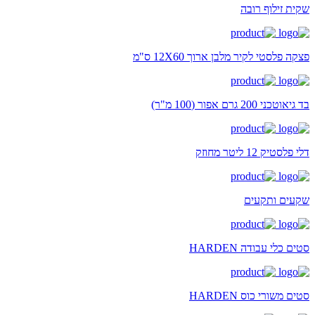
שקית זילוף רובה
פצקה פלסטי לקיר מלבן ארוך 12X60 ס"מ
בד גיאוטכני 200 גרם אפור (100 מ"ר)
דלי פלסטיק 12 ליטר מחוזק
שקעים ותקעים
סטים כלי עבודה HARDEN
סטים משורי כוס HARDEN