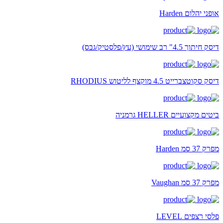
אופני יהלום Harden
דיסק חיתוך 4.5" רב שימושי (עץ/פלסטיק/גבס)
דיסק סקוטצברייט 4.5 מוקצף לליטוש RHODIUS
ביטים מקצועיים HELLER גרמניה
מפרק 37 סמ Harden
מפרק 37 סמ Vaughan
פלסי רצפים LEVEL