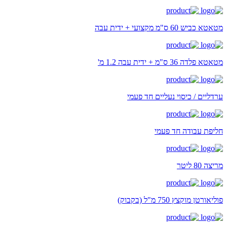
מטאטא כביש 60 ס"מ מקצועי + ידית עבה
מטאטא פלדה 36 ס"מ + ידית עבה 1.2 מ'
ערדליים / כיסוי נעליים חד פעמי
חליפת עבודה חד פעמי
מריצה 80 ליטר
פוליאורטן מוקצץ 750 מ"ל (בקבוק)