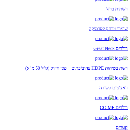
רשתות ברזל
שומרי מרחק לקרמיקה
רולרים Great Neck
רשת בטיחות HDPE צהוב/כתום + פסי חיזוק (גליל 50 מ"א)
ראצ'טים קשירה
רולרים CO.ME
קטרים