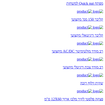
מפתח Quick nut למשחזת
קליבר 150 ממ' מקצועי
קליבר דיגיטאלי מקצועי
רב מודד מולטימיטר AC/DC מקצועי
רב מודד צבת דיגיטלי מקצועי
שקית זילוף רובה
פצקה פלסטי לקיר מלבן ארוך 12X60 ס"מ