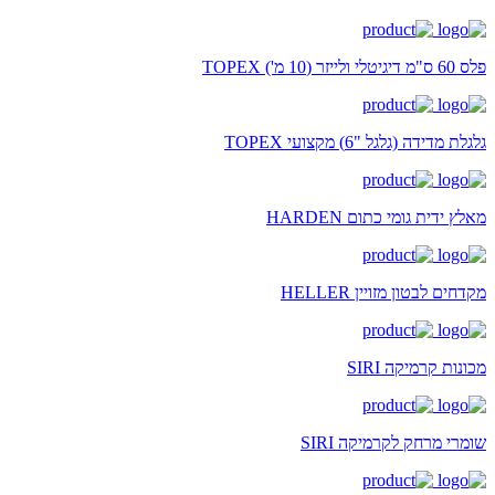
פלס 60 ס"מ דיגיטלי ולייזר (10 מ') TOPEX
גלגלת מדידה (גלגל "6) מקצועי TOPEX
מאלץ ידית גומי כתום HARDEN
מקדחים לבטון מזויין HELLER
מכונות קרמיקה SIRI
שומרי מרחק לקרמיקה SIRI