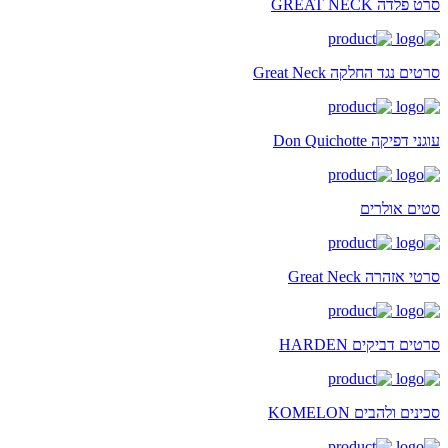
סרט פלדה GREAT NECK
סרטים נגד החלקה Great Neck
עוגני דפיקה Don Quichotte
סטים אולרים
סרטי אזהרה Great Neck
סרטים דביקים HARDEN
סכינים ולהבים KOMELON