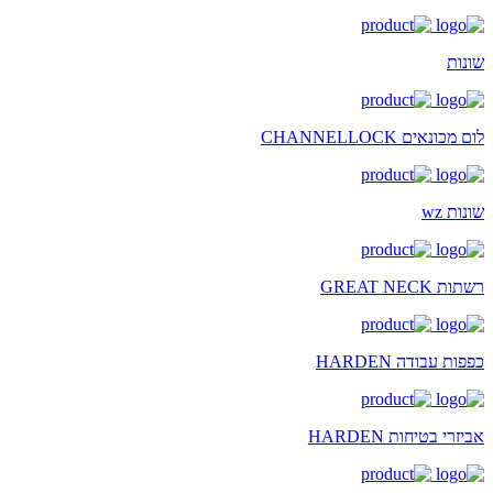
שונות
לום מכונאים CHANNELLOCK
שונות wz
רשתות GREAT NECK
כפפות עבודה HARDEN
אביזרי בטיחות HARDEN