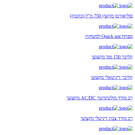
פוליאורטן מוקצץ 750 מ"ל (בקבוק)
מפתח Quick nut למשחזת
קליבר 150 ממ' מקצועי
קליבר דיגיטאלי מקצועי
רב מודד מולטימיטר AC/DC מקצועי
רב מודד צבת דיגיטלי מקצועי