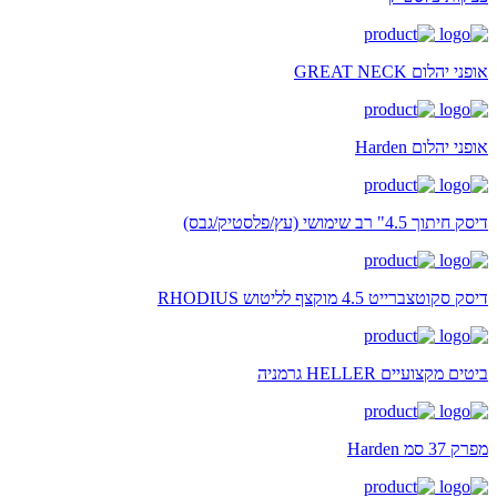
אופני יהלום GREAT NECK
אופני יהלום Harden
דיסק חיתוך 4.5" רב שימושי (עץ/פלסטיק/גבס)
דיסק סקוטצברייט 4.5 מוקצף לליטוש RHODIUS
ביטים מקצועיים HELLER גרמניה
מפרק 37 סמ Harden