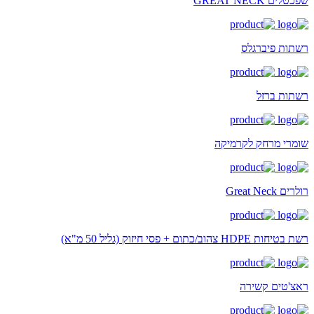
שפכטלים GREAT NECK
רשתות פיברגלס
רשתות ברזל
שומרי מרחק לקרמיקה
רולרים Great Neck
רשת בטיחות HDPE צהוב/כתום + פסי חיזוק (גליל 50 מ"א)
ראצ'טים קשירה