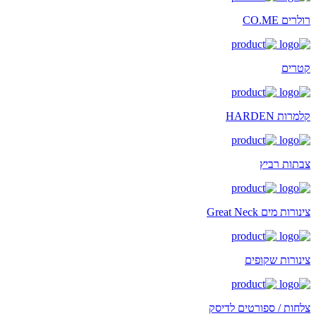
רולרים CO.ME
קטרים
קלמרות HARDEN
צבתות רביץ
צינורות מים Great Neck
צינורות שקופים
צלחות / ספורטים לדיסק