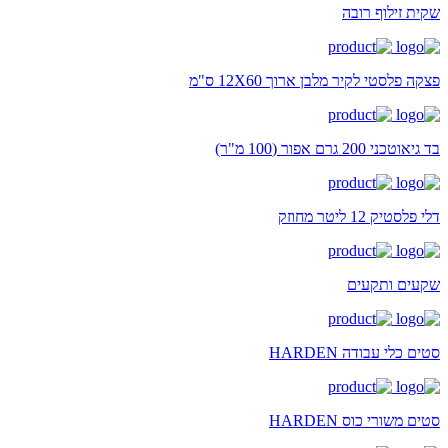
שקית זילוף רובה
פצקה פלסטי לקיר מלבן ארוך 12X60 ס"מ
בד גיאוטכני 200 גרם אפור (100 מ"ר)
דלי פלסטיק 12 ליטר מחוזק
שקעים ותקעים
סטים כלי עבודה HARDEN
סטים משורי כוס HARDEN