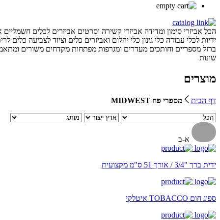
הכל
אביזרי סימון ומדידה
אביזרי קשירה וסרטים
אביזרים לכלים חשמליים
א
ידיות לכלי עבודה
כלי גינון
כלי יהלום ואביזרים
כלים וציוד לצביעה
כלים לרית
ברזל
מספריים וחותכים
מעדרים ומגרפות
מפתחות
מקדחים
משורים ומתאמי
שונות
מוצרים
דף הבית
מספרי פח MIDWEST
א-ב
ידית ברך "3/4 / אורך 51 ס"מ מקצועית
ספוג חום TOBACCO איטלקי