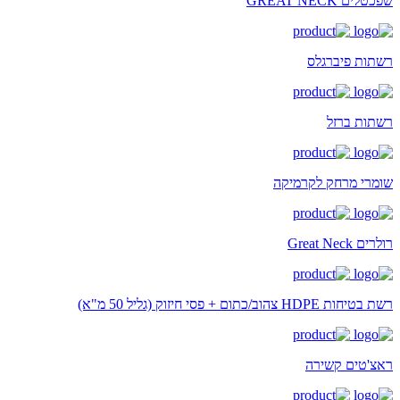
שפכטלים GREAT NECK
רשתות פיברגלס
רשתות ברזל
שומרי מרחק לקרמיקה
רולרים Great Neck
רשת בטיחות HDPE צהוב/כתום + פסי חיזוק (גליל 50 מ"א)
ראצ'טים קשירה