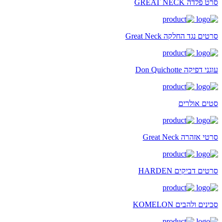
סרט פלדה GREAT NECK
סרטים נגד החלקה Great Neck
עוגני דפיקה Don Quichotte
סטים אולרים
סרטי אזהרה Great Neck
סרטים דביקים HARDEN
סכינים ולהבים KOMELON