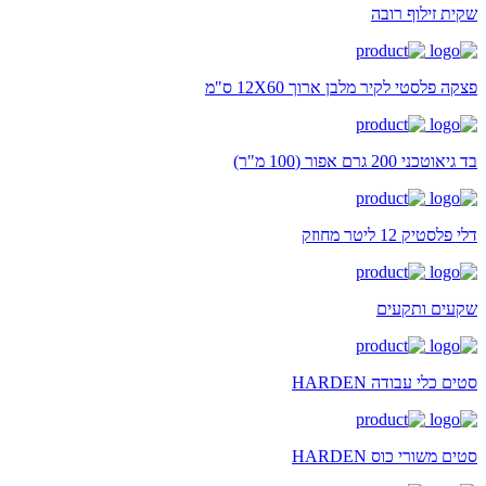
שקית זילוף רובה
פצקה פלסטי לקיר מלבן ארוך 12X60 ס"מ
בד גיאוטכני 200 גרם אפור (100 מ"ר)
דלי פלסטיק 12 ליטר מחוזק
שקעים ותקעים
סטים כלי עבודה HARDEN
סטים משורי כוס HARDEN