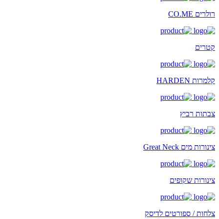
רולרים CO.ME
קטרים
קלמרות HARDEN
צבתות רביץ
צינורות מים Great Neck
צינורות שקופים
צלחות / ספורטים לדיסק