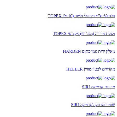
פלס 60 ס"מ דיגיטלי ולייזר (10 מ') TOPEX
גלגלת מדידה (גלגל "6) מקצועי TOPEX
מאלץ ידית גומי כתום HARDEN
מקדחים לבטון מזויין HELLER
מכונות קרמיקה SIRI
שומרי מרחק לקרמיקה SIRI