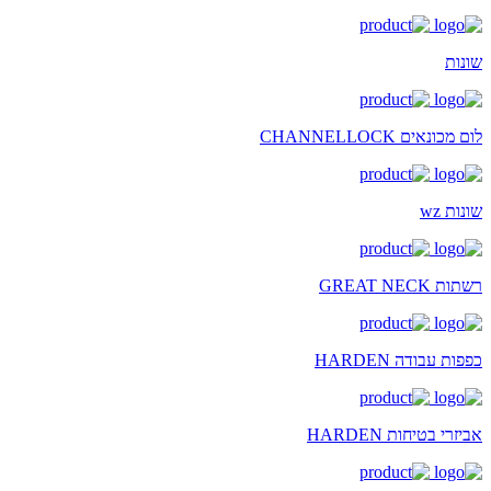
שונות
לום מכונאים CHANNELLOCK
שונות wz
רשתות GREAT NECK
כפפות עבודה HARDEN
אביזרי בטיחות HARDEN