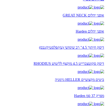
אופני יהלום GREAT NECK
אופני יהלום Harden
דיסק חיתוך 4.5" רב שימושי (עץ/פלסטיק/גבס)
דיסק סקוטצברייט 4.5 מוקצף לליטוש RHODIUS
ביטים מקצועיים HELLER גרמניה
מפרק 37 סמ Harden