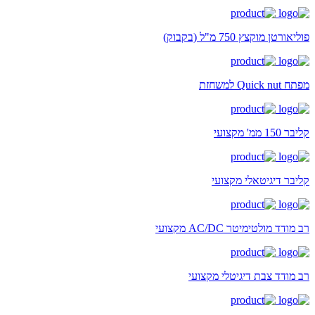
פוליאורטן מוקצץ 750 מ"ל (בקבוק)
מפתח Quick nut למשחזת
קליבר 150 ממ' מקצועי
קליבר דיגיטאלי מקצועי
רב מודד מולטימיטר AC/DC מקצועי
רב מודד צבת דיגיטלי מקצועי