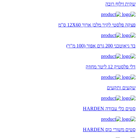
שקית זילוף רובה
פצקה פלסטי לקיר מלבן ארוך 12X60 ס"מ
בד גיאוטכני 200 גרם אפור (100 מ"ר)
דלי פלסטיק 12 ליטר מחוזק
שקעים ותקעים
סטים כלי עבודה HARDEN
סטים משורי כוס HARDEN