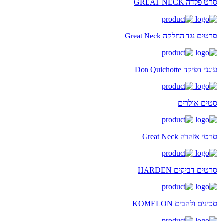
סרט פלדה GREAT NECK
סרטים נגד החלקה Great Neck
עוגני דפיקה Don Quichotte
סטים אולרים
סרטי אזהרה Great Neck
סרטים דביקים HARDEN
סכינים ולהבים KOMELON