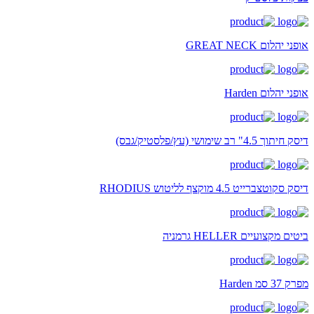
אופני יהלום GREAT NECK
אופני יהלום Harden
דיסק חיתוך 4.5" רב שימושי (עץ/פלסטיק/גבס)
דיסק סקוטצברייט 4.5 מוקצף לליטוש RHODIUS
ביטים מקצועיים HELLER גרמניה
מפרק 37 סמ Harden