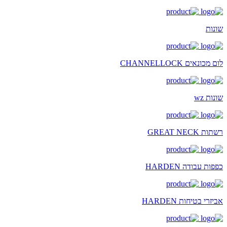
שונות
לום מכונאים CHANNELLOCK
שונות wz
רשתות GREAT NECK
כפפות עבודה HARDEN
אביזרי בטיחות HARDEN