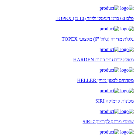
פלס 60 ס"מ דיגיטלי ולייזר (10 מ') TOPEX
גלגלת מדידה (גלגל "6) מקצועי TOPEX
מאלץ ידית גומי כתום HARDEN
מקדחים לבטון מזויין HELLER
מכונות קרמיקה SIRI
שומרי מרחק לקרמיקה SIRI