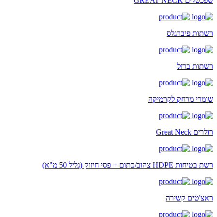
שפכטלים GREAT NECK
רשתות פיברגלס
רשתות ברזל
שומרי מרחק לקרמיקה
רולרים Great Neck
רשת בטיחות HDPE צהוב/כתום + פסי חיזוק (גליל 50 מ"א)
ראצ'טים קשירה