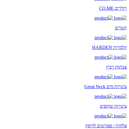
רולרים CO.ME
קטרים
קלמרות HARDEN
צבתות רביץ
צינורות מים Great Neck
צינורות שקופים
צלחות / ספורטים לדיסק