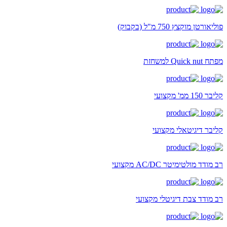
פוליאורטן מוקצץ 750 מ"ל (בקבוק)
מפתח Quick nut למשחזת
קליבר 150 ממ' מקצועי
קליבר דיגיטאלי מקצועי
רב מודד מולטימיטר AC/DC מקצועי
רב מודד צבת דיגיטלי מקצועי