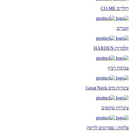
רולרים CO.ME
קטרים
קלמרות HARDEN
צבתות רביץ
צינורות מים Great Neck
צינורות שקופים
צלחות / ספורטים לדיסק