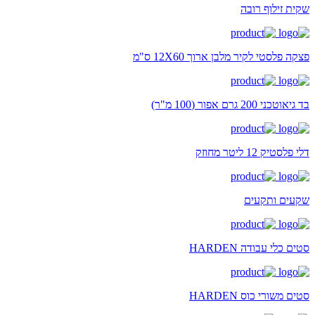
שקית זילוף רובה
פצקה פלסטי לקיר מלבן ארוך 12X60 ס"מ
בד גיאוטכני 200 גרם אפור (100 מ"ר)
דלי פלסטיק 12 ליטר מחוזק
שקעים ותקעים
סטים כלי עבודה HARDEN
סטים משורי כוס HARDEN