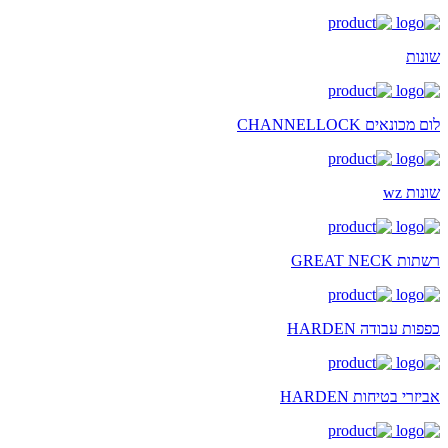
שונות
לום מכונאים CHANNELLOCK
שונות wz
רשתות GREAT NECK
כפפות עבודה HARDEN
אביזרי בטיחות HARDEN