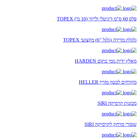
פלס 60 ס"מ דיגיטלי ולייזר (10 מ') TOPEX
גלגלת מדידה (גלגל "6) מקצועי TOPEX
מאלץ ידית גומי כתום HARDEN
מקדחים לבטון מזויין HELLER
מכונות קרמיקה SIRI
שומרי מרחק לקרמיקה SIRI