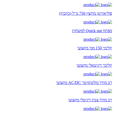
פוליאורטן מוקצץ 750 מ"ל (בקבוק)
מפתח Quick nut למשחזת
קליבר 150 ממ' מקצועי
קליבר דיגיטאלי מקצועי
רב מודד מולטימיטר AC/DC מקצועי
רב מודד צבת דיגיטלי מקצועי