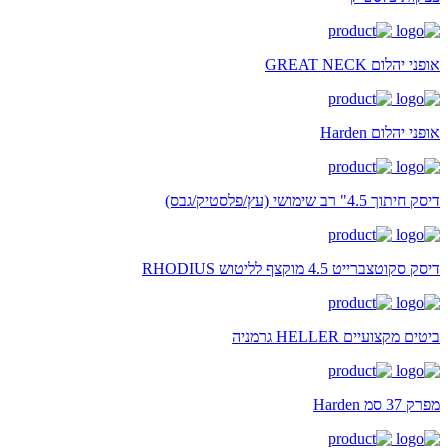
אופני יהלום GREAT NECK
אופני יהלום Harden
דיסק חיתוך 4.5" רב שימושי (עץ/פלסטיק/גבס)
דיסק סקוטצברייט 4.5 מוקצף לליטוש RHODIUS
ביטים מקצועיים HELLER גרמניה
מפרק 37 סמ Harden