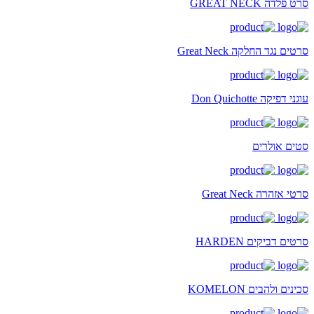
סרט פלדה GREAT NECK
סרטים נגד החלקה Great Neck
עוגני דפיקה Don Quichotte
סטים אולרים
סרטי אזהרה Great Neck
סרטים דביקים HARDEN
סכינים ולהבים KOMELON