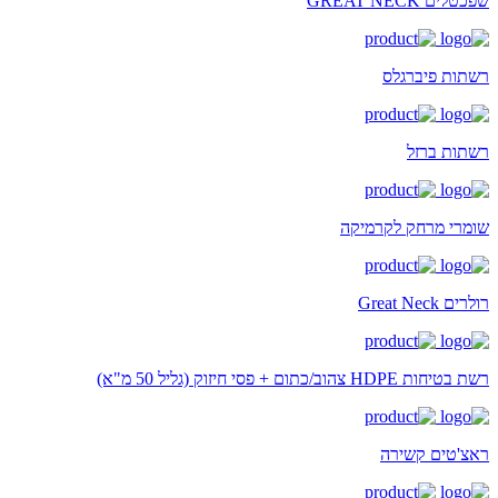
שפכטלים GREAT NECK
רשתות פיברגלס
רשתות ברזל
שומרי מרחק לקרמיקה
רולרים Great Neck
רשת בטיחות HDPE צהוב/כתום + פסי חיזוק (גליל 50 מ"א)
ראצ'טים קשירה