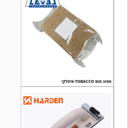
ספוג חום TOBACCO איטלקי