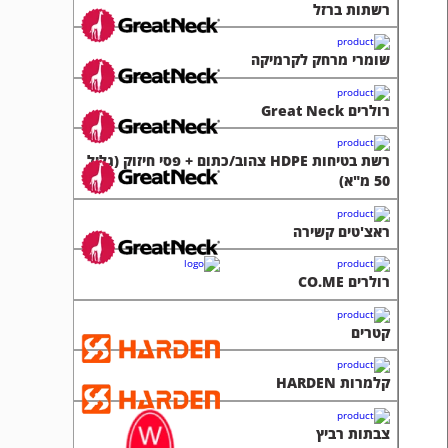
רשתות ברזל
שומרי מרחק לקרמיקה
רולרים Great Neck
רשת בטיחות HDPE צהוב/כתום + פסי חיזוק (גליל
50 מ"א)
ראצ'טים קשירה
רולרים CO.ME
קטרים
קלמרות HARDEN
צבתות רביץ