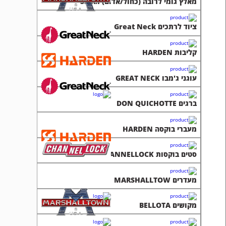
מאלץ גומי לרובה (כחול/אדום) S.I.R.I
ציוד לרתכים Great Neck
קליבות HARDEN
עוגני ג'מבו GREAT NECK
ברגים DON QUICHOTTE
מעברי בוקסה HARDEN
סטים בוקסות CHANNELLOCK
מעדרים MARSHALLTOW
מקושים BELLOTA