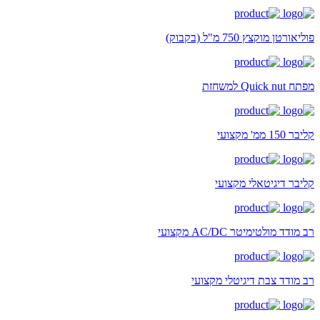
פוליאורטן מוקצץ 750 מ"ל (בקבוק)
מפתח Quick nut למשחזת
קליבר 150 ממ' מקצועי
קליבר דיגיטאלי מקצועי
רב מודד מולטימיטר AC/DC מקצועי
רב מודד צבת דיגיטלי מקצועי