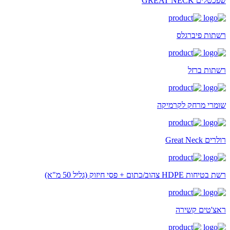
שפכטלים GREAT NECK
רשתות פיברגלס
רשתות ברזל
שומרי מרחק לקרמיקה
רולרים Great Neck
רשת בטיחות HDPE צהוב/כתום + פסי חיזוק (גליל 50 מ"א)
ראצ'טים קשירה