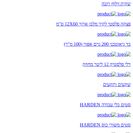
שקית זילוף רובה
פצקה פלסטי לקיר מלבן ארוך 12X60 ס"מ
בד גיאוטכני 200 גרם אפור (100 מ"ר)
דלי פלסטיק 12 ליטר מחוזק
שקעים ותקעים
סטים כלי עבודה HARDEN
סטים משורי כוס HARDEN