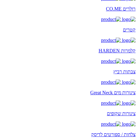
רולרים CO.ME
קטרים
קלמרות HARDEN
צבתות רביץ
צינורות מים Great Neck
צינורות שקופים
צלחות / ספורטים לדיסק