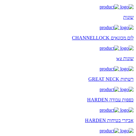
שונות
לום מכונאים CHANNELLOCK
שונות wz
רשתות GREAT NECK
כפפות עבודה HARDEN
אביזרי בטיחות HARDEN