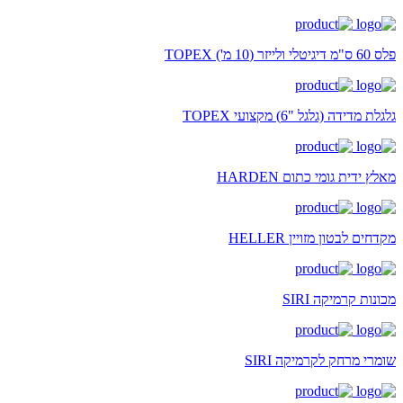
פלס 60 ס"מ דיגיטלי ולייזר (10 מ') TOPEX
גלגלת מדידה (גלגל "6) מקצועי TOPEX
מאלץ ידית גומי כתום HARDEN
מקדחים לבטון מזויין HELLER
מכונות קרמיקה SIRI
שומרי מרחק לקרמיקה SIRI