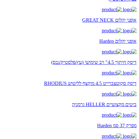
אופני יהלום GREAT NECK
אופני יהלום Harden
דיסק חיתוך 4.5" רב שימושי (עץ/פלסטיק/גבס)
דיסק סקוטצברייט 4.5 מוקצף לליטוש RHODIUS
ביטים מקצועיים HELLER גרמניה
מפרק 37 סמ Harden