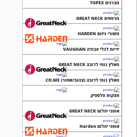
ידיות לכלי עבודה VAUGHAN
מאלץ גומי לרובה GREAT NECK
מאלץ גומי לרובה (צהוב/שחור) CO.ME
פצקות פלסטיק
אופני יהלום GREAT NECK
אופני יהלום Harden
דיסק חיתוך 4.5" רב שימושי (עץ/פלסטיק/גבס)
דיסק סקוטצברייט 4.5 מוקצף לליטוש RHODIUS
ביטים מקצועיים HELLER גרמניה