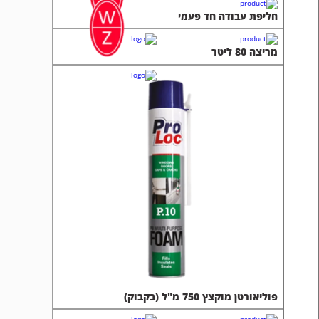
פוליאורטן מוקצץ 750 מ"ל (בקבוק)
מפתח Quick nut למשחזת
קליבר 150 ממ' מקצועי
קליבר דיגיטאלי מקצועי