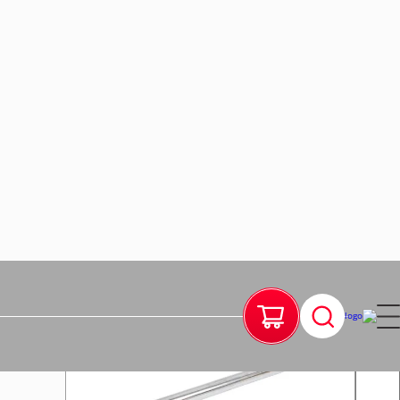
מוצרים
דף הבית
מקדח 28X450 Y-CUTTER SDS
א-ב
ידית ברך "3/4 / אורך 51 ס"מ מקצועית