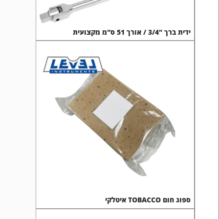
ספוג חום TOBACCO איטלקי