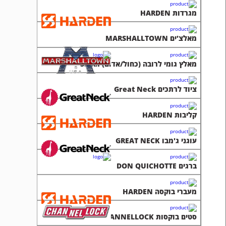
מאלץ גומי לרובה (כחול/אדום) S.I.R.I
ציוד לרתכים Great Neck
קליבות HARDEN
עוגני ג'מבו GREAT NECK
ברגים DON QUICHOTTE
מעברי בוקסה HARDEN
סטים בוקסות CHANNELLOCK
מעדרים MARSHALLTOW
מקושים BELLOTA