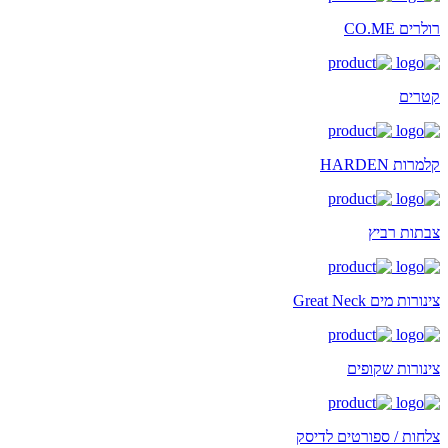
רולרים CO.ME
קטרים
קלמרות HARDEN
צבתות רביץ
צינורות מים Great Neck
צינורות שקופים
צלחות / ספורטים לדיסק