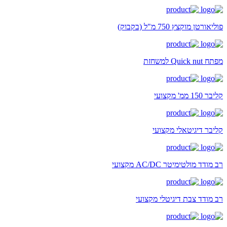
פוליאורטן מוקצץ 750 מ"ל (בקבוק)
מפתח Quick nut למשחזת
קליבר 150 ממ' מקצועי
קליבר דיגיטאלי מקצועי
רב מודד מולטימיטר AC/DC מקצועי
רב מודד צבת דיגיטלי מקצועי