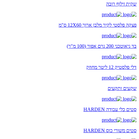
שקית זילוף רובה
פצקה פלסטי לקיר מלבן ארוך 12X60 ס"מ
בד גיאוטכני 200 גרם אפור (100 מ"ר)
דלי פלסטיק 12 ליטר מחוזק
שקעים ותקעים
סטים כלי עבודה HARDEN
סטים משורי כוס HARDEN