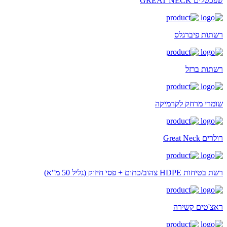
שפכטלים GREAT NECK
רשתות פיברגלס
רשתות ברזל
שומרי מרחק לקרמיקה
רולרים Great Neck
רשת בטיחות HDPE צהוב/כתום + פסי חיזוק (גליל 50 מ"א)
ראצ'טים קשירה