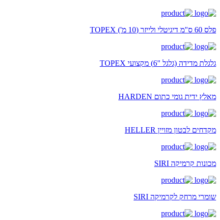
פלס 60 ס"מ דיגיטלי ולייזר (10 מ') TOPEX
גלגלת מדידה (גלגל "6) מקצועי TOPEX
מאלץ ידית גומי כתום HARDEN
מקדחים לבטון מזויין HELLER
מכונות קרמיקה SIRI
שומרי מרחק לקרמיקה SIRI