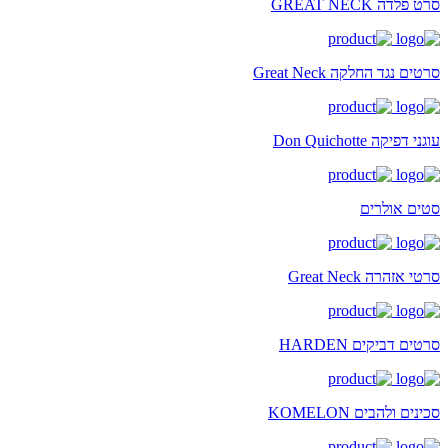
סרט פלדה GREAT NECK
סרטים נגד החלקה Great Neck
עוגני דפיקה Don Quichotte
סטים אולרים
סרטי אזהרה Great Neck
סרטים דביקים HARDEN
סכינים ולהבים KOMELON