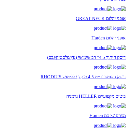
אופני יהלום GREAT NECK
אופני יהלום Harden
דיסק חיתוך 4.5" רב שימושי (עץ/פלסטיק/גבס)
דיסק סקוטצברייט 4.5 מוקצף לליטוש RHODIUS
ביטים מקצועיים HELLER גרמניה
מפרק 37 סמ Harden