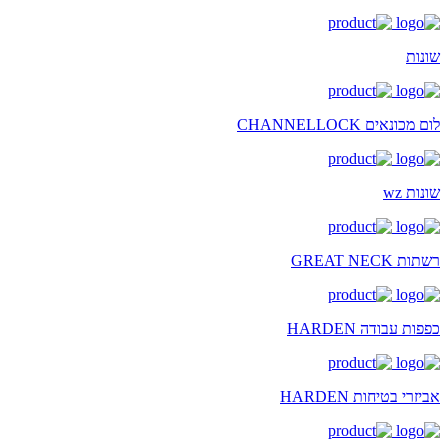
שונות
לום מכונאים CHANNELLOCK
שונות wz
רשתות GREAT NECK
כפפות עבודה HARDEN
אביזרי בטיחות HARDEN