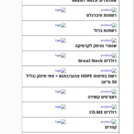
שפכטלים GREAT NECK
רשתות פיברגלס
רשתות ברזל
שומרי מרחק לקרמיקה
רולרים Great Neck
רשת בטיחות HDPE צהוב/כתום + פסי חיזוק (גליל
50 מ"א)
ראצ'טים קשירה
רולרים CO.ME
קטרים