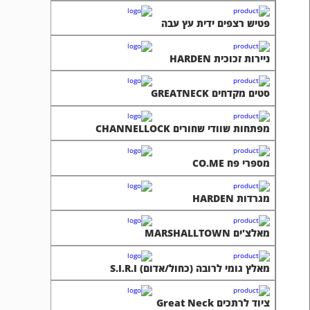
פטיש רצפים ידית עץ עבה
ניירות זכוכית HARDEN
סטים מקדחים GREATNECK
מפתחות שוודי שחורים CHANNELLOCK
מספרי פח CO.ME
מגרדות HARDEN
מאלצ'ים MARSHALLTOWN
מאלץ גומי לרובה (כחול/אדום) S.I.R.I
ציוד לרתכים Great Neck