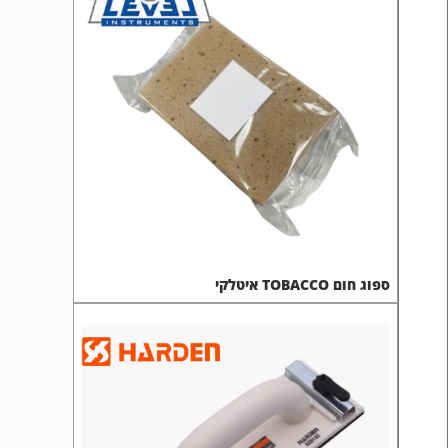
ספוג חום TOBACCO איטלקי