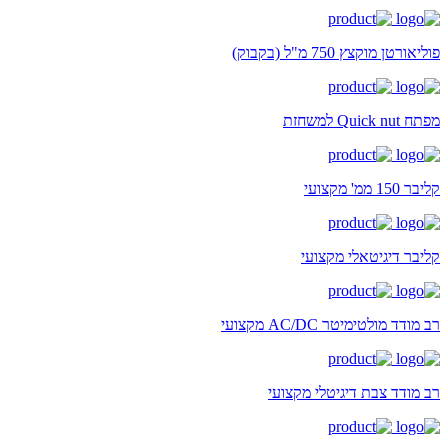
פוליאורטן מוקצץ 750 מ"ל (בקבוק)
מפתח Quick nut למשחזת
קליבר 150 ממ' מקצועי
קליבר דיגיטאלי מקצועי
רב מודד מולטימיטר AC/DC מקצועי
רב מודד צבת דיגיטלי מקצועי