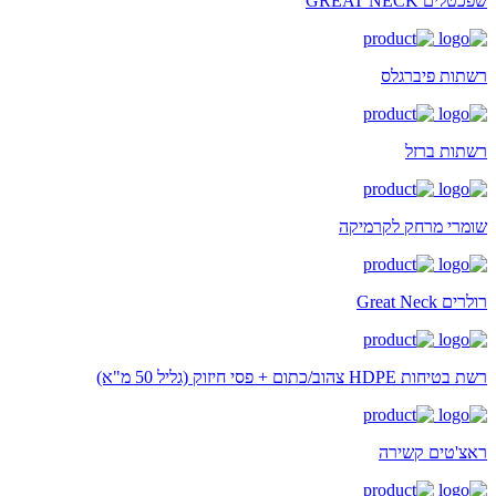
שפכטלים GREAT NECK
רשתות פיברגלס
רשתות ברזל
שומרי מרחק לקרמיקה
רולרים Great Neck
רשת בטיחות HDPE צהוב/כתום + פסי חיזוק (גליל 50 מ"א)
ראצ'טים קשירה