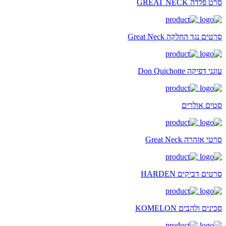
סרט פלדה GREAT NECK
סרטים נגד החלקה Great Neck
עוגני דפיקה Don Quichotte
סטים אולרים
סרטי אזהרה Great Neck
סרטים דביקים HARDEN
סכינים ולהבים KOMELON