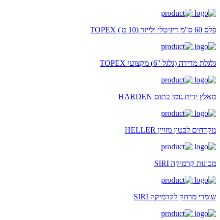
פלס 60 ס"מ דיגיטלי ולייזר (10 מ') TOPEX
גלגלת מדידה (גלגל "6) מקצועי TOPEX
מאלץ ידית גומי כתום HARDEN
מקדחים לבטון מזויין HELLER
מכונות קרמיקה SIRI
שומרי מרחק לקרמיקה SIRI