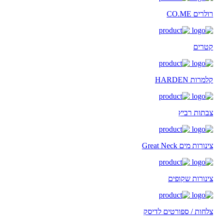
רולרים CO.ME
קטרים
קלמרות HARDEN
צבתות רביץ
צינורות מים Great Neck
צינורות שקופים
צלחות / ספורטים לדיסק