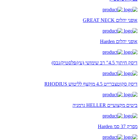
אופני יהלום GREAT NECK
אופני יהלום Harden
דיסק חיתוך 4.5" רב שימושי (עץ/פלסטיק/גבס)
דיסק סקוטצברייט 4.5 מוקצף לליטוש RHODIUS
ביטים מקצועיים HELLER גרמניה
מפרק 37 סמ Harden