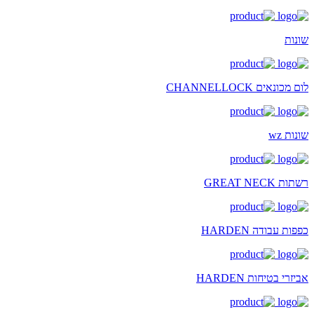
שונות
לום מכונאים CHANNELLOCK
שונות wz
רשתות GREAT NECK
כפפות עבודה HARDEN
אביזרי בטיחות HARDEN