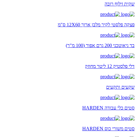
שקית זילוף רובה
פצקה פלסטי לקיר מלבן ארוך 12X60 ס"מ
בד גיאוטכני 200 גרם אפור (100 מ"ר)
דלי פלסטיק 12 ליטר מחוזק
שקעים ותקעים
סטים כלי עבודה HARDEN
סטים משורי כוס HARDEN