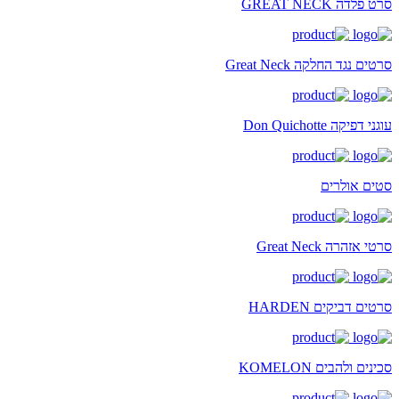
סרט פלדה GREAT NECK
סרטים נגד החלקה Great Neck
עוגני דפיקה Don Quichotte
סטים אולרים
סרטי אזהרה Great Neck
סרטים דביקים HARDEN
סכינים ולהבים KOMELON