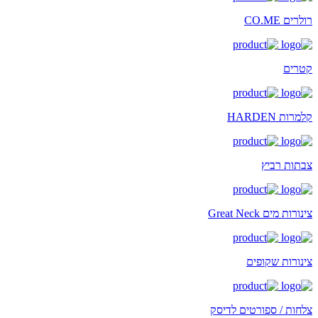
רולרים CO.ME
קטרים
קלמרות HARDEN
צבתות רביץ
צינורות מים Great Neck
צינורות שקופים
צלחות / ספורטים לדיסק