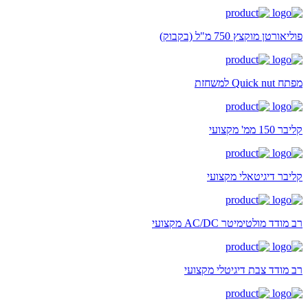
פוליאורטן מוקצץ 750 מ"ל (בקבוק)
מפתח Quick nut למשחזת
קליבר 150 ממ' מקצועי
קליבר דיגיטאלי מקצועי
רב מודד מולטימיטר AC/DC מקצועי
רב מודד צבת דיגיטלי מקצועי