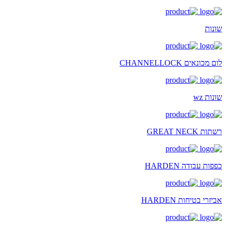
שונות
לום מכונאים CHANNELLOCK
שונות wz
רשתות GREAT NECK
כפפות עבודה HARDEN
אביזרי בטיחות HARDEN