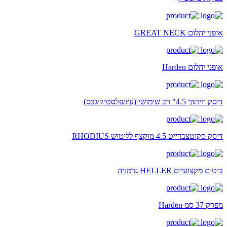
אופני יהלום GREAT NECK
אופני יהלום Harden
דיסק חיתוך 4.5" רב שימושי (עץ/פלסטיק/גבס)
דיסק סקוטצברייט 4.5 מוקצף לליטוש RHODIUS
ביטים מקצועיים HELLER גרמניה
מפרק 37 סמ Harden