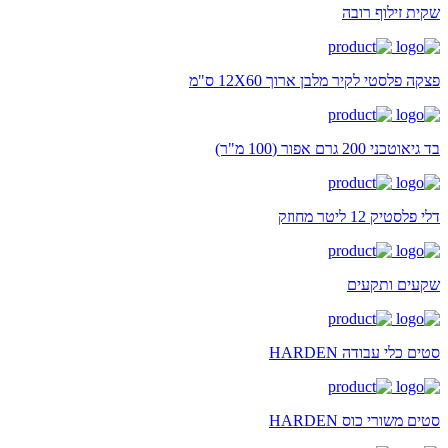
שקית זילוף רובה
פצקה פלסטי לקיר מלבן ארוך 12X60 ס"מ
בד גיאוטכני 200 גרם אפור (100 מ"ר)
דלי פלסטיק 12 ליטר מחוזק
שקעים ותקעים
סטים כלי עבודה HARDEN
סטים משורי כוס HARDEN