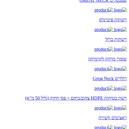
שפכטלים GREAT NECK
רשתות פיברגלס
רשתות ברזל
שומרי מרחק לקרמיקה
רולרים Great Neck
רשת בטיחות HDPE צהוב/כתום + פסי חיזוק (גליל 50 מ"א)
ראצ'טים קשירה