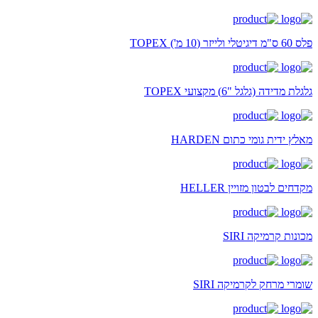
פלס 60 ס"מ דיגיטלי ולייזר (10 מ') TOPEX
גלגלת מדידה (גלגל "6) מקצועי TOPEX
מאלץ ידית גומי כתום HARDEN
מקדחים לבטון מזויין HELLER
מכונות קרמיקה SIRI
שומרי מרחק לקרמיקה SIRI