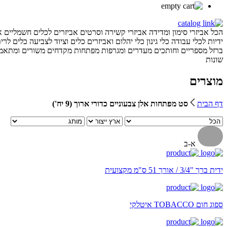
הכל
אביזרי סימון ומדידה
אביזרי קשירה וסרטים
אביזרים לכלים חשמליים
א
ידיות לכלי עבודה
כלי גינון
כלי יהלום ואביזרים
כלים וציוד לצביעה
כלים לרית
ברזל
מספריים וחותכים
מעדרים ומגרפות
מפתחות
מקדחים
משורים ומתאמי
שונות
מוצרים
דף הבית
סט מפתחות אלן צבעוניים כדורי ארוך (9 יח')
א-ב
ידית ברך "3/4 / אורך 51 ס"מ מקצועית
ספוג חום TOBACCO איטלקי