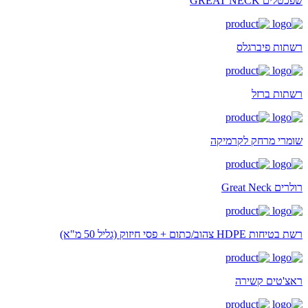
שפכטלים GREAT NECK
רשתות פיברגלס
רשתות ברזל
שומרי מרחק לקרמיקה
רולרים Great Neck
רשת בטיחות HDPE צהוב/כתום + פסי חיזוק (גליל 50 מ"א)
ראצ'טים קשירה