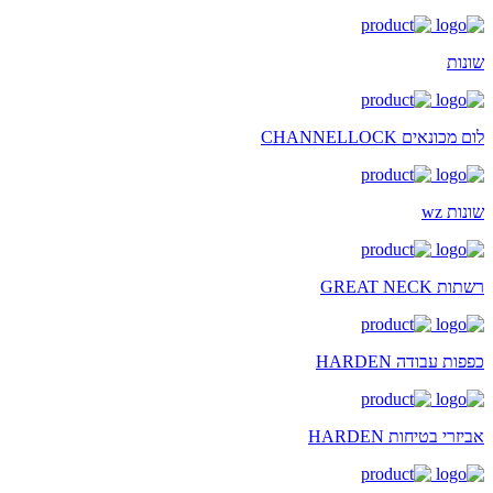
שונות
לום מכונאים CHANNELLOCK
שונות wz
רשתות GREAT NECK
כפפות עבודה HARDEN
אביזרי בטיחות HARDEN