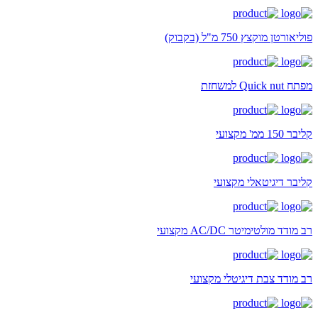
פוליאורטן מוקצץ 750 מ"ל (בקבוק)
מפתח Quick nut למשחזת
קליבר 150 ממ' מקצועי
קליבר דיגיטאלי מקצועי
רב מודד מולטימיטר AC/DC מקצועי
רב מודד צבת דיגיטלי מקצועי