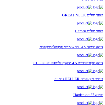
אופני יהלום GREAT NECK
אופני יהלום Harden
דיסק חיתוך 4.5" רב שימושי (עץ/פלסטיק/גבס)
דיסק סקוטצברייט 4.5 מוקצף לליטוש RHODIUS
ביטים מקצועיים HELLER גרמניה
מפרק 37 סמ Harden