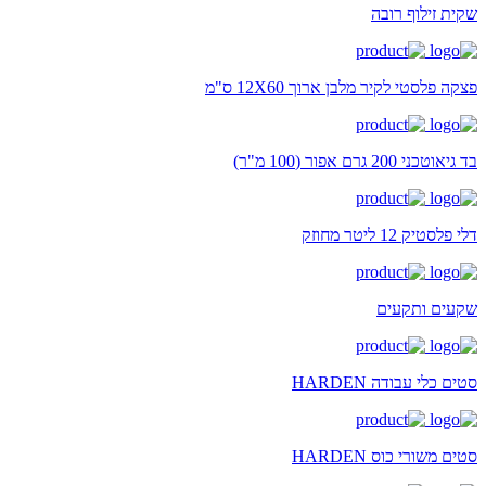
שקית זילוף רובה
פצקה פלסטי לקיר מלבן ארוך 12X60 ס"מ
בד גיאוטכני 200 גרם אפור (100 מ"ר)
דלי פלסטיק 12 ליטר מחוזק
שקעים ותקעים
סטים כלי עבודה HARDEN
סטים משורי כוס HARDEN