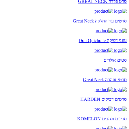
סרט פלדה GREAT NECK
סרטים נגד החלקה Great Neck
עוגני דפיקה Don Quichotte
סטים אולרים
סרטי אזהרה Great Neck
סרטים דביקים HARDEN
סכינים ולהבים KOMELON