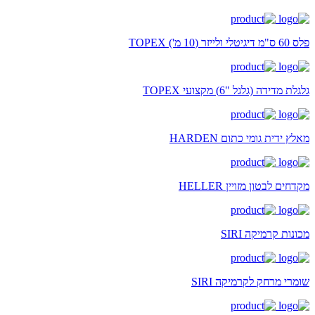
פלס 60 ס"מ דיגיטלי ולייזר (10 מ') TOPEX
גלגלת מדידה (גלגל "6) מקצועי TOPEX
מאלץ ידית גומי כתום HARDEN
מקדחים לבטון מזויין HELLER
מכונות קרמיקה SIRI
שומרי מרחק לקרמיקה SIRI