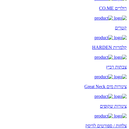
רולרים CO.ME
קטרים
קלמרות HARDEN
צבתות רביץ
צינורות מים Great Neck
צינורות שקופים
צלחות / ספורטים לדיסק