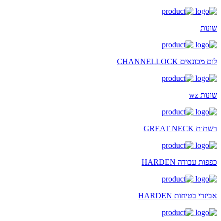
שונות
לום מכונאים CHANNELLOCK
שונות wz
רשתות GREAT NECK
כפפות עבודה HARDEN
אביזרי בטיחות HARDEN