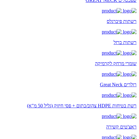
שפכטלים GREAT NECK
רשתות פיברגלס
רשתות ברזל
שומרי מרחק לקרמיקה
רולרים Great Neck
רשת בטיחות HDPE צהוב/כתום + פסי חיזוק (גליל 50 מ"א)
ראצ'טים קשירה