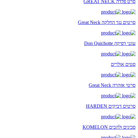
סרט פלדה GREAT NECK
סרטים נגד החלקה Great Neck
עוגני דפיקה Don Quichotte
סטים אולרים
סרטי אזהרה Great Neck
סרטים דביקים HARDEN
סכינים ולהבים KOMELON