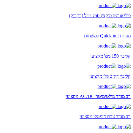
פוליאורטן מוקצץ 750 מ"ל (בקבוק)
מפתח Quick nut למשחזת
קליבר 150 ממ' מקצועי
קליבר דיגיטאלי מקצועי
רב מודד מולטימיטר AC/DC מקצועי
רב מודד צבת דיגיטלי מקצועי