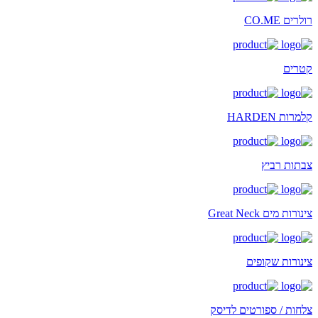
רולרים CO.ME
קטרים
קלמרות HARDEN
צבתות רביץ
צינורות מים Great Neck
צינורות שקופים
צלחות / ספורטים לדיסק