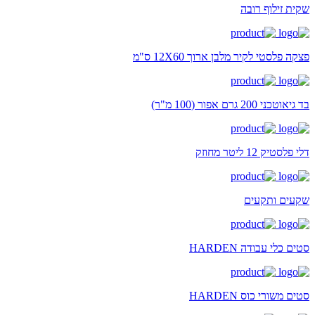
שקית זילוף רובה
פצקה פלסטי לקיר מלבן ארוך 12X60 ס"מ
בד גיאוטכני 200 גרם אפור (100 מ"ר)
דלי פלסטיק 12 ליטר מחוזק
שקעים ותקעים
סטים כלי עבודה HARDEN
סטים משורי כוס HARDEN