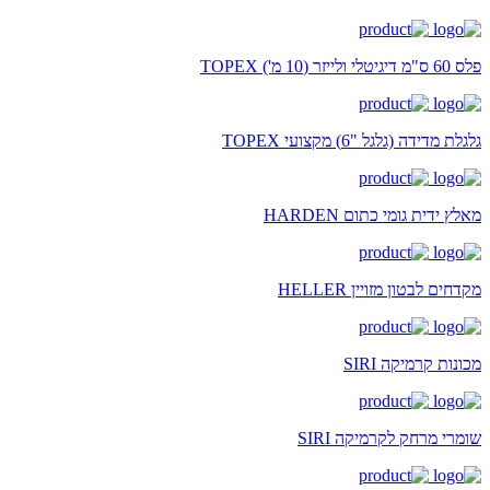
פלס 60 ס"מ דיגיטלי ולייזר (10 מ') TOPEX
גלגלת מדידה (גלגל "6) מקצועי TOPEX
מאלץ ידית גומי כתום HARDEN
מקדחים לבטון מזויין HELLER
מכונות קרמיקה SIRI
שומרי מרחק לקרמיקה SIRI