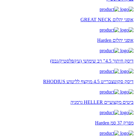
אופני יהלום GREAT NECK
אופני יהלום Harden
דיסק חיתוך 4.5" רב שימושי (עץ/פלסטיק/גבס)
דיסק סקוטצברייט 4.5 מוקצף לליטוש RHODIUS
ביטים מקצועיים HELLER גרמניה
מפרק 37 סמ Harden