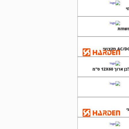
י
 12X60 ס"מ
י