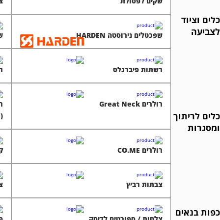
שקים לפסולת
צ
כלים וציוד
לצביעה
שפכטלים נירוסטה HARDEN
שפ
רשתות פיברגלס
ר
רולרים Great Neck
כלים לריתוך
(גל
ומסגרות
רולרים CO.ME
ק
צבתות רביץ
צי
כפות בנאים
צלחות / ספורטים לדיסק
פ