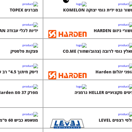
ור גבס ידית גומי יצוקה KOMELON
מברגים TOPEX
ורי גיזום HARDEN
ידיות לכלי עבודה VAUGHAN
לץ גומי לרובה (צהוב/שחור) CO.ME
פצקות פלסטיק
פני יהלום Harden
דיסק חיתוך 4.5" רב שימושי (עץ/פלסטיק/גבס)
טים מקצועיים HELLER גרמניה
מפרק 37 סמ Harden
סי רצפים LEVEL
מטאטא כביש 60 ס"מ מקצועי + ידית עבה