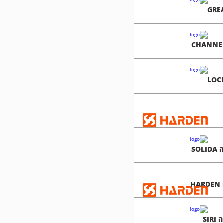
SO
H
SI