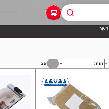
 קשר
א-ב