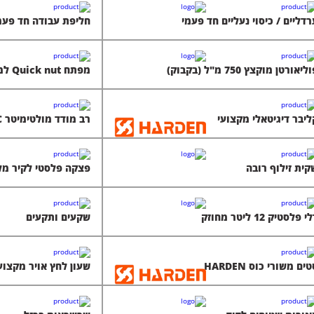
רדליים / כיסוי נעליים חד פעמי
חליפת עבודה חד פעמ
ליאורטן מוקצץ 750 מ"ל (בקבוק)
מפתח Quick nut למשחזת
ליבר דיגיטאלי מקצועי
רב מודד מולטימיטר AC/DC מקצועי
קית זילוף רובה
פצקה פלסטי לקיר מלבן ארוך
י פלסטיק 12 ליטר מחוזק
שקעים ותקעים
ים משורי כוס HARDEN
שעון לחץ אויר מקצוע