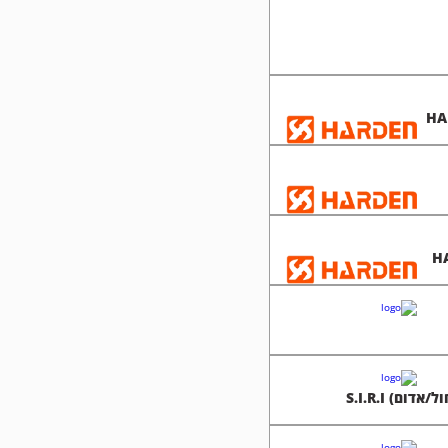
ום) S.I.R.I