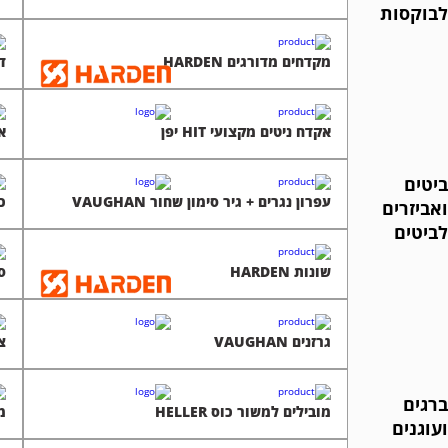
לבוקסות
מקדחים מדורגים HARDEN
דל
אקדח ניטים מקצועי HIT יפן
אק
ביטים
עפרון נגרים + גיר סימון שחור VAUGHAN
כל
ואביזרים
לביטים
שונות HARDEN
סו
גרזנים VAUGHAN
צל
ברגים
מובילים למשור כוס HELLER
מק
ועוגנים