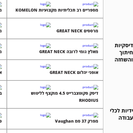
מספריים רב תכליתיות מקצועיות KOMELON
מש
מרססים GREAT NECK
מש
דיסקיות
מאלץ גומי לרובה GREAT NECK
מא
חיתוך
והשחזה
אופני יהלום GREAT NECK
או
דיסק סקוטצברייט 4.5 מוקצף לליטוש
בי
RHODIUS
ידיות לכלי
עבודה
מפרק 37 סמ Vaughan
פל