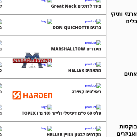
ציוד לרתכים Great Neck
קל
ארגזי ותיקי
כלים
ברגים DON QUICHOTTE
מע
מעדרים MARSHALLTOW
מק
מתאמים HELLER
סר
אתים
ראצ'טים קשירה
פט
פלס 60 ס"מ דיגיטלי ולייזר (10 מ') TOPEX
גל
בוקסות
ואביזרים
מקדחים לבטון מזויין HELLER
מכ