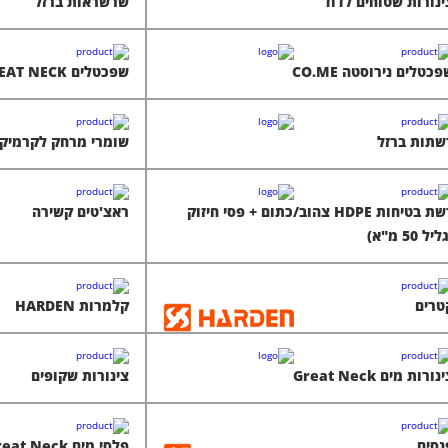
ינורות שטוחים לדוד
שרשראות ברזל
כטלים נירוסטה CO.ME
שפכטלים GREAT NECK
שתות ברזל
שומרי מרחק לקרמיק
רשת בטיחות HDPE צהוב/כתום + פסי חיזוק
ראצ'טים קשירה
יל 50 מ"א)
טרים
קלמרות HARDEN
נורות מים Great Neck
צינורות שקופים
נסים
פלסי מים Great Neck