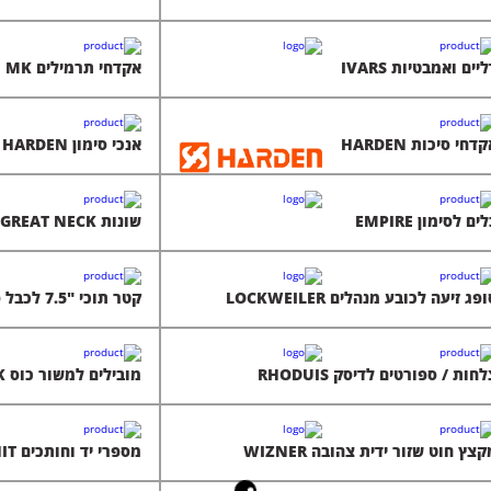
יים ואמבטיות IVARS
אקדחי תרמילים MK
דחי סיכות HARDEN
אנכי סימון HARDEN
ים לסימון EMPIRE
שונות GREAT NECK
פג זיעה לכובע מנהלים LOCKWEILER
קטר תוכי "7.5 לכבל פלדה (עד 6 מ"מ) HIT
חות / ספורטים לדיסק RHODUIS
מובילים למשור כוס GREAT NECK
צץ חוט שזור ידית צהובה WIZNER
מספרי יד וחותכים HIT יפן